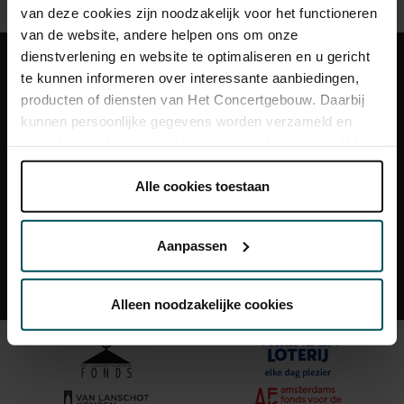
van deze cookies zijn noodzakelijk voor het functioneren
van de website, andere helpen ons om onze
dienstverlening en website te optimaliseren en u gericht
Veelgestelde vragen
Route en parkeren
te kunnen informeren over interessante aanbiedingen,
Zaalverhuur
Organisatie
producten of diensten van Het Concertgebouw. Daarbij
Pers
Vacatures
kunnen persoonlijke gegevens worden verzameld en
Concertvrienden en Entrée
Contact
gebruikt voor het personaliseren van advertenties. U kunt
onder 'aanpassen' zelf welke cookies wij mogen
Maandblad Preludium
plaatsen.
Alle cookies toestaan
Lees onze cookieverklaring hier.
Lees onze
privacyverklaring hier.
Aanpassen
Geluidsfragmenten mogelijk gemaakt door
ClassicsToGo
Via de
cookieverklaring
op onze website kunt u uw
Disclaimer
Privacy
Cookieverklaring
toestemming op elk moment wijzigen of intrekken.
Alleen noodzakelijke cookies
We werken samen met
32 derden
die uw gegevens
kunnen ontvangen en verwerken.