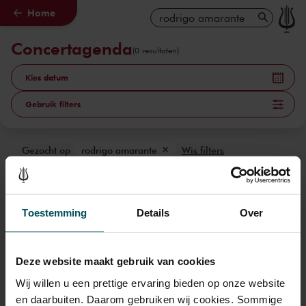
Home
Naar hoofdcontent
Concertagenda
(0 resultaten)
Kies datum
Gebruik filters
Gezocht op
rodrigo amarante
Wis filters
Wij helpen je kiezen!
Gebruik de keuzehulp om
Toestemming
Details
Over
een concert te vinden dat bij
je past.
Deze website maakt gebruik van cookies
Naar de keuzehulp
Wij willen u een prettige ervaring bieden op onze website
en daarbuiten. Daarom gebruiken wij cookies. Sommige