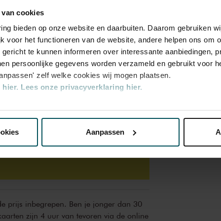
 van cookies
Rang
Rang
1
2
varing bieden op onze website en daarbuiten. Daarom gebruiken 
jk voor het functioneren van de website, andere helpen ons om o
u gericht te kunnen informeren over interessante aanbiedingen, p
€ 35,00
€ 29,00
en persoonlijke gegevens worden verzameld en gebruikt voor he
aanpassen' zelf welke cookies wij mogen plaatsen.
hier.
Lees onze privacyverklaring hier.
€ 28,00
€ 23,20
nze website kunt u uw toestemming op elk moment wijzigen of i
ookies
Aanpassen
A
erden
die uw gegevens kunnen ontvangen en verwerken.
oterij bestelt u voor dit concert kaarten met 50%
 de prijs inbegrepen. Ben je jonger dan 30
kaarten zijn 4 uur van tevoren via de online