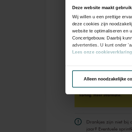
Deze website maakt gebruik
Rang
1+
Wij willen u een prettige er
deze cookies zijn noodzakeli
website te optimaliseren en 
Standaard
€ 39,00
Concertgebouw. Daarbij kunn
advertenties. U kunt onder '
Lees onze cookieverklaring 
CJP
€ 39,00
Via de
cookieverklaring
op o
Alleen noodzakelijke c
We werken samen met
32 d
Als deelnemer van de VriendenL
korting.
Meer informatie.
Drankjes zijn niet bij
jaar? Eventuele sprint