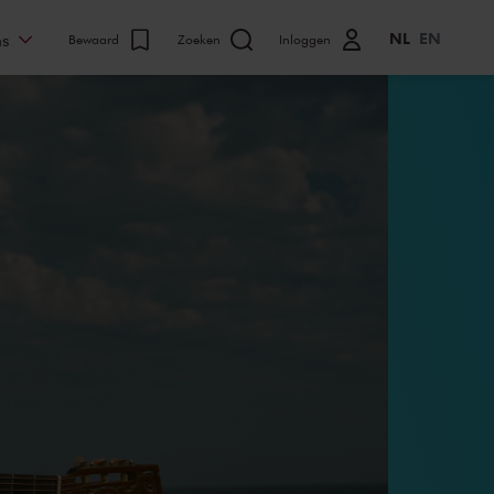
NL
EN
ns
Bewaard
Zoeken
Inloggen