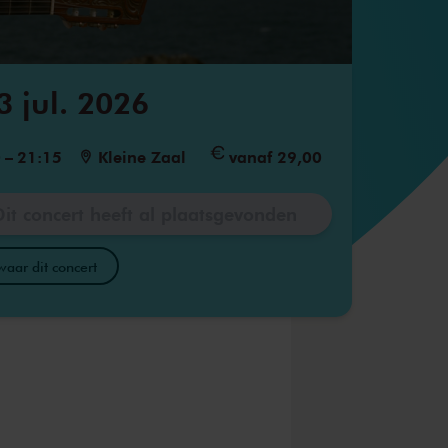
3 jul. 2026
0
–
21:15
Kleine Zaal
vanaf 29,00
Dit concert heeft al plaatsgevonden
aar dit concert