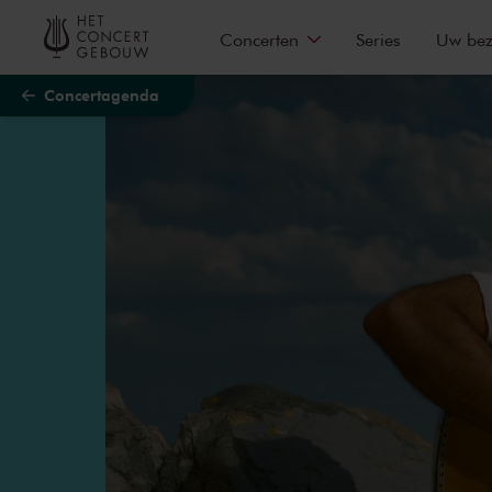
Naar hoofdcontent
Concerten
Series
Uw be
Concertagenda