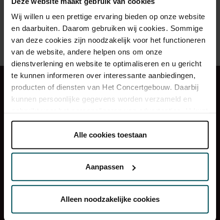
Deze website maakt gebruik van cookies
Calendar
My account
Wij willen u een prettige ervaring bieden op onze website
Frequently Asked Questions
en daarbuiten. Daarom gebruiken wij cookies. Sommige
Contact
van deze cookies zijn noodzakelijk voor het functioneren
van de website, andere helpen ons om onze
dienstverlening en website te optimaliseren en u gericht
te kunnen informeren over interessante aanbiedingen,
Concert Friends & Entrée
Press
producten of diensten van Het Concertgebouw. Daarbij
Restaurant LIER
Organisation
kunnen persoonlijke gegevens worden verzameld en
gebruikt voor het personaliseren van advertenties. U kunt
Frequently Asked Questions
Contact
onder 'aanpassen' zelf welke cookies wij mogen
Getting there
plaatsen.
Alle cookies toestaan
Lees onze cookieverklaring hier.
Lees onze
Sign up for the newsletter
privacyverklaring hier.
Aanpassen
Via de
cookieverklaring
op onze website kunt u uw
toestemming op elk moment wijzigen of intrekken.
Alleen noodzakelijke cookies
Music by
ClassicsToGo