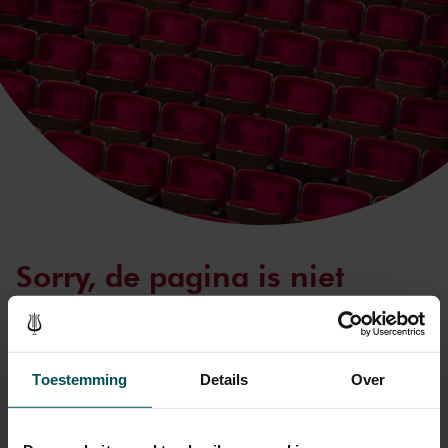
Skip to main content
Sorry, de pagina is niet
beschikbaar
It seems you were trying to access a page that doesn’t exist.
Toestemming
Details
Over
Please check out the following suggestions: