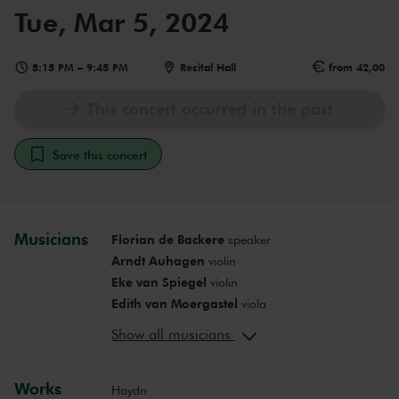
Tue, Mar 5, 2024
8:15 PM
–
9:45 PM
Recital Hall
from 42,00
This concert occurred in the past
Save this concert
Musicians
Florian de Backere
speaker
Arndt Auhagen
violin
Eke van Spiegel
violin
Edith van Moergastel
viola
Boris Nedialkov
cello
Show all musicians
Works
Haydn