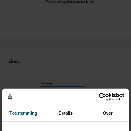
Concertgebouworkest
Tickets
Category 1
Standard
€42.00
Toestemming
Details
Over
Drinks are included in the price of admission. Are you under
30 years of age? Sprint tickets are available 4 hours in