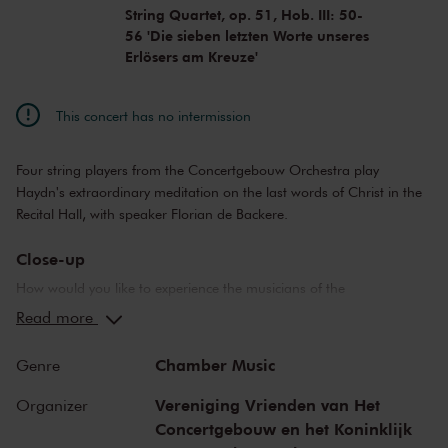
String Quartet, op. 51, Hob. III: 50-
56 'Die sieben letzten Worte unseres
Erlösers am Kreuze'
This concert has no intermission
Four string players from the Concertgebouw Orchestra play
Haydn's extraordinary meditation on the last words of Christ in the
Recital Hall, with speaker Florian de Backere.
Close-up
How would you like to experience the musicians of the
Concertgebouworkest close up? You can! For years, they have been
Read more
giving chamber music concerts in the Recital Hall as part of the
Close-up Series, organized by the Friends of the orchestra and The
Chamber Music
Genre
Concertgebouw. Two series of three diverse and intimate concerts
each allow you to enjoy the qualities of these top musicians to the
Vereniging Vrienden van Het
Organizer
fullest.
Concertgebouw en het Koninklijk