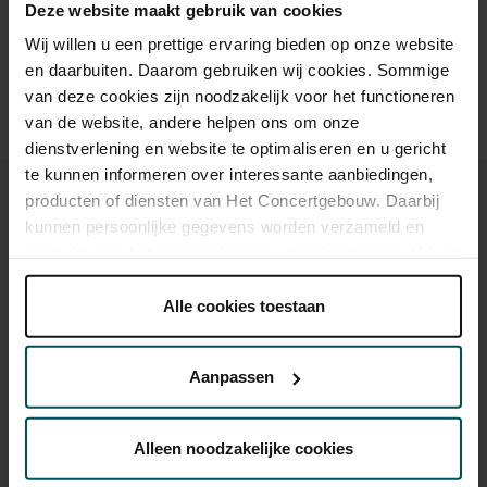
Deze website maakt gebruik van cookies
advance via the online ordering process.
More information
about sprint tickets<
Wij willen u een prettige ervaring bieden op onze website
en daarbuiten. Daarom gebruiken wij cookies. Sommige
Prices do not include transaction fee: € 5 per order.
van deze cookies zijn noodzakelijk voor het functioneren
van de website, andere helpen ons om onze
dienstverlening en website te optimaliseren en u gericht
te kunnen informeren over interessante aanbiedingen,
producten of diensten van Het Concertgebouw. Daarbij
kunnen persoonlijke gegevens worden verzameld en
gebruikt voor het personaliseren van advertenties. U kunt
You might also like:
onder 'aanpassen' zelf welke cookies wij mogen
plaatsen.
Alle cookies toestaan
Lees onze cookieverklaring hier.
Lees onze
Sat, Aug 29, 2026
privacyverklaring hier.
Aanpassen
Via de
cookieverklaring
op onze website kunt u uw
toestemming op elk moment wijzigen of intrekken.
Alleen noodzakelijke cookies