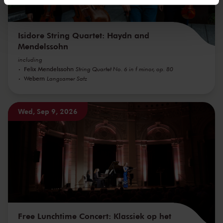
We werken samen met
32 derden
die uw gegevens
kunnen ontvangen en verwerken.
Isidore String Quartet: Haydn and
Mendelssohn
including
Felix Mendelssohn
String Quartet No. 6 in f minor, op. 80
Webern
Langsamer Satz
Wed, Sep 9, 2026
Free Lunchtime Concert: Klassiek op het