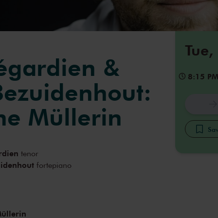
Tue,
régardien &
8:15 P
 Bezuidenhout:
ne Müllerin
Sav
rdien
tenor
uidenhout
fortepiano
üllerin