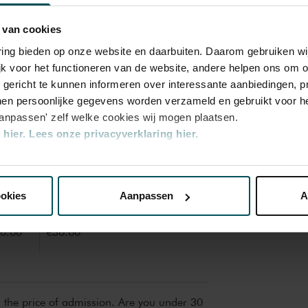
 van cookies
varing bieden op onze website en daarbuiten. Daarom gebruiken 
jk voor het functioneren van de website, andere helpen ons om o
u gericht te kunnen informeren over interessante aanbiedingen, p
en persoonlijke gegevens worden verzameld en gebruikt voor he
aanpassen' zelf welke cookies wij mogen plaatsen.
hier.
Lees onze privacyverklaring hier.
ategory
Category
nze website kunt u uw toestemming op elk moment wijzigen of i
2
ookies
Aanpassen
A
erden
die uw gegevens kunnen ontvangen en verwerken.
0.00
€36.00
n the price of admission. Are you under 30