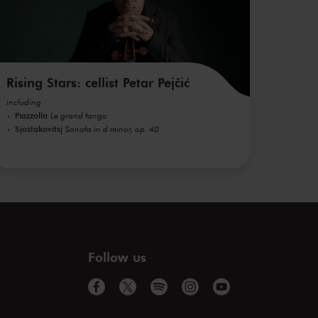
Rising Stars: cellist Petar Pejčić
including
Piazzolla
Le grand tango
Sjostakovitsj
Sonata in d minor, op. 40
Follow us