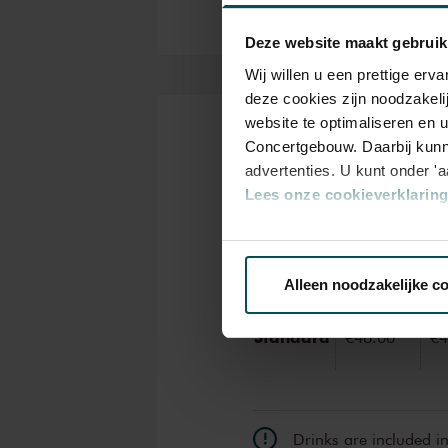
Deze website maakt gebruik
Wij willen u een prettige er
deze cookies zijn noodzakeli
website te optimaliseren en 
Concertgebouw. Daarbij kunn
Tickets
advertenties. U kunt onder '
Lees onze cookieverklaring 
Category
C
Via de
cookieverklaring
op o
1+
1
Alleen noodzakelijke c
We werken samen met
32 d
Standard
€48.00
€4
Drinks are included i