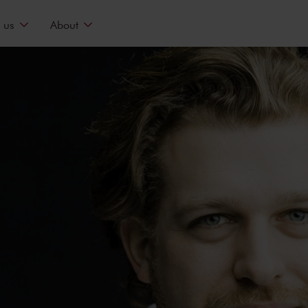
 us
About