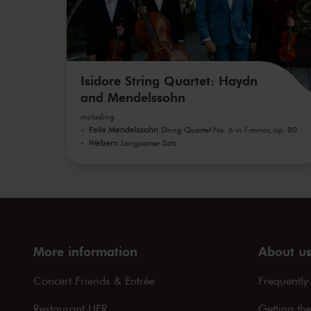
Isidore String Quartet: Haydn
and Mendelssohn
including
Felix Mendelssohn
String Quartet No. 6 in f minor, op. 80
Webern
Langsamer Satz
More information
About u
Concert Friends & Entrée
Frequently
Restaurant LIER
Getting th