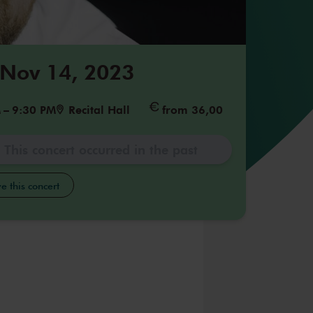
 Nov 14, 2023
M
–
9:30 PM
Recital Hall
from 36,00
This concert occurred in the past
e this concert