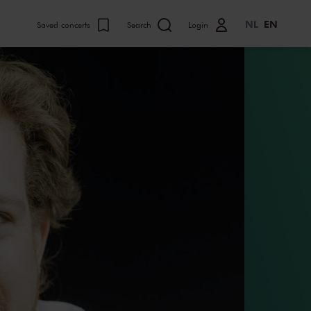
NL
EN
Saved concerts
Search
Login