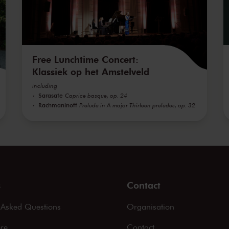
Free Lunchtime Concert:
Klassiek op het Amstelveld
including
Sarasate
Caprice basque, op. 24
Rachmaninoff
Prelude in A major Thirteen preludes, op. 32
s
Contact
 Asked Questions
Organisation
ere
Contact