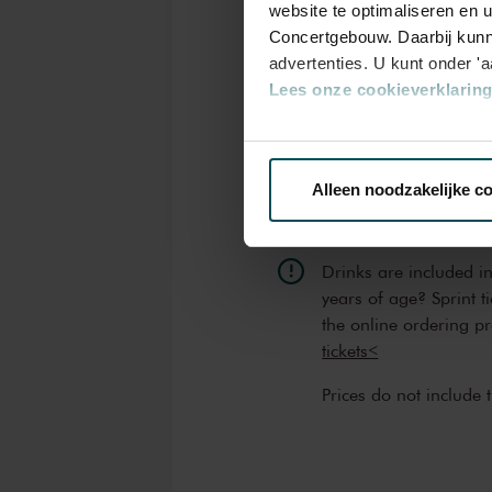
website te optimaliseren en 
Concertgebouw. Daarbij kunn
Category
C
advertenties. U kunt onder '
1
2
Lees onze cookieverklaring 
Via de
cookieverklaring
op o
Standard
€97.00
€9
Alleen noodzakelijke c
We werken samen met
32 d
Drinks are included i
years of age? Sprint t
the online ordering p
tickets<
Prices do not include 