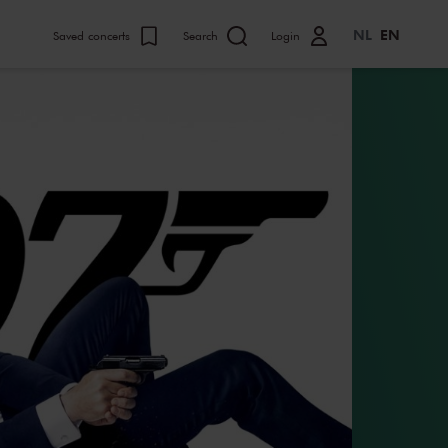
NL
EN
Saved concerts
Search
Login