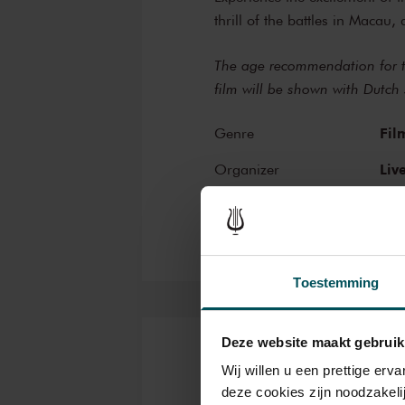
thrill of the battles in Macau,
The age recommendation for th
film will be shown with Dutch 
Fil
Genre
Liv
Organizer
Toestemming
Deze website maakt gebruik
Tickets
Wij willen u een prettige er
deze cookies zijn noodzakeli