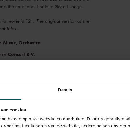
 and the emotional finale in Skyfall Lodge.
is movie is 12+. The original version of the
subtitles.
m Music,
Orchestra
e in Concert B.V.
Details
 van cookies
varing bieden op onze website en daarbuiten. Daarom gebruiken 
jk voor het functioneren van de website, andere helpen ons om o