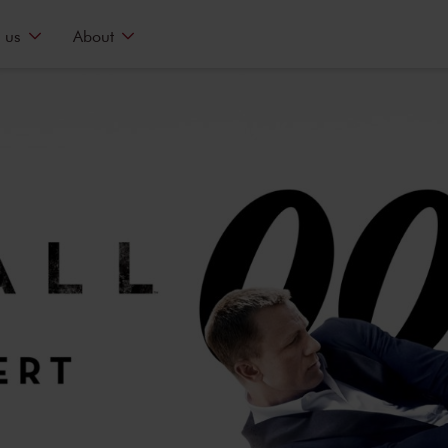
 us
About