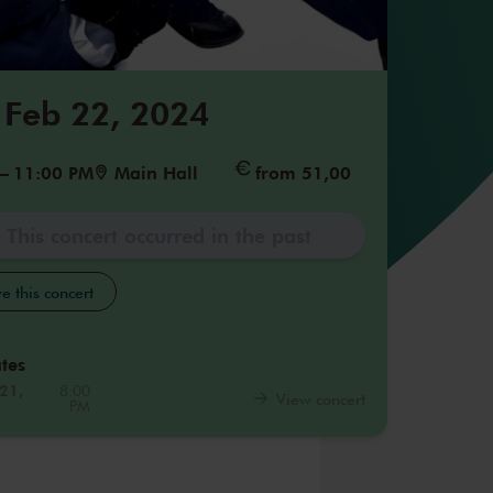
 Feb 22, 2024
–
11:00 PM
Main Hall
from 51,00
This concert occurred in the past
e this concert
tes
21,
8:00
View concert
PM