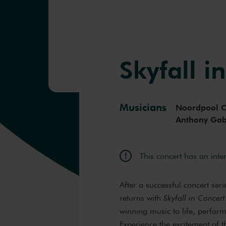
Skyfall i
Musicians
Noordpool O
Anthony Gab
This concert has an inte
After a successful concert ser
returns with
Skyfall in Concert
winning music to life, perfor
Experience the excitement of t