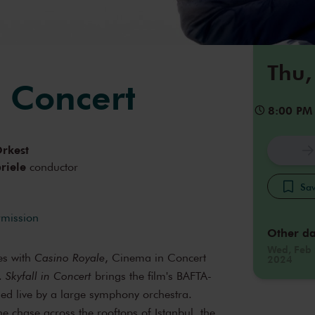
Thu,
n Concert
8:00 PM
rkest
riele
conductor
Sav
rmission
Other da
Wed, Feb 
ies with
Casino Royale
, Cinema in Concert
2024
.
Skyfall in Concert
brings the film's BAFTA-
med live by a large symphony orchestra.
he chase across the rooftops of Istanbul, the