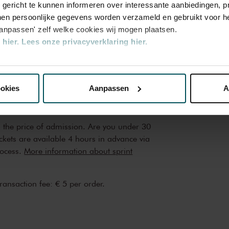
u gericht te kunnen informeren over interessante aanbiedingen, p
en persoonlijke gegevens worden verzameld en gebruikt voor he
ategory
Category
Category
Category
aanpassen' zelf welke cookies wij mogen plaatsen.
3
4
5
hier.
Lees onze privacyverklaring hier.
nze website kunt u uw toestemming op elk moment wijzigen of i
1.00
€81.00
€71.00
€51.00
ookies
Aanpassen
A
erden
die uw gegevens kunnen ontvangen en verwerken.
n the price of admission. Are you under 30
ickets are available 4 hours in advance via
rocess.
More information about sprint
transaction fee: € 5 per order.