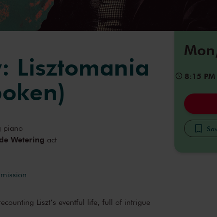
Mon,
y: Lisztomania
8:15 PM
poken)
g
piano
Sav
 de Wetering
act
rmission
counting Liszt’s eventful life, full of intrigue