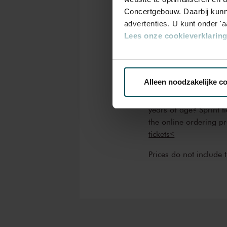
1+
1
Concertgebouw. Daarbij kunn
advertenties. U kunt onder '
Lees onze cookieverklaring 
Standard
€65.00
€5
Via de
cookieverklaring
op o
Alleen noodzakelijke c
Drinks are included i
We werken samen met
32 d
years of age? Sprint t
the online ordering p
tickets<
Prices do not include 