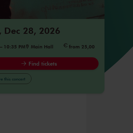
 Dec 28, 2026
–
10:35 PM
Main Hall
from 25,00
Find tickets
e this concert