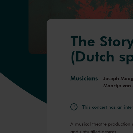
The Stor
(Dutch s
Musicians
Joseph Moo
Maartje van
This concert has an inte
A musical theatre production re
and unfulfilled desires.