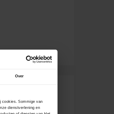
Over
wij cookies. Sommige van
nze dienstverlening en
roducten of diensten van Het