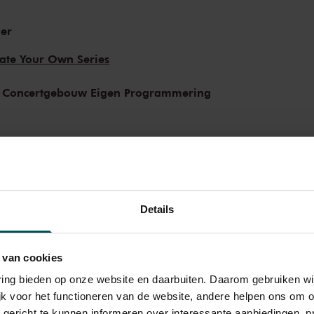
er
ate Your Own Series
 Concertgebouw Eigen Programmering
Details
 van cookies
varing bieden op onze website en daarbuiten. Daarom gebruiken 
jk voor het functioneren van de website, andere helpen ons om o
ategory
Category
Category
Category
u gericht te kunnen informeren over interessante aanbiedingen, p