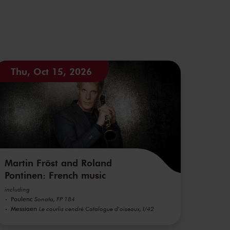
Thu, Oct 15, 2026
Martin Fröst and Roland
Pontinen: French music
including
Poulenc
Sonata, FP 184
Messiaen
Le courlis cendré Catalogue d'oiseaux, I/42