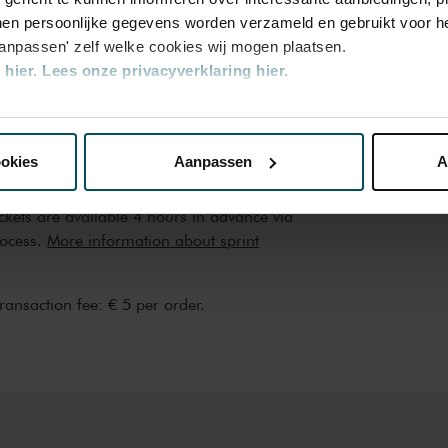
2
3
4
en persoonlijke gegevens worden verzameld en gebruikt voor he
aanpassen' zelf welke cookies wij mogen plaatsen.
hier.
Lees onze privacyverklaring hier.
5.00
€45.00
€35.00
€25.00
nze website kunt u uw toestemming op elk moment wijzigen of i
ookies
Aanpassen
A
n the price of admission. Are you under 30
erden
die uw gegevens kunnen ontvangen en verwerken.
ickets are available 4 hours in advance via
rocess.
More information about sprint
transaction fee: € 5 per order.