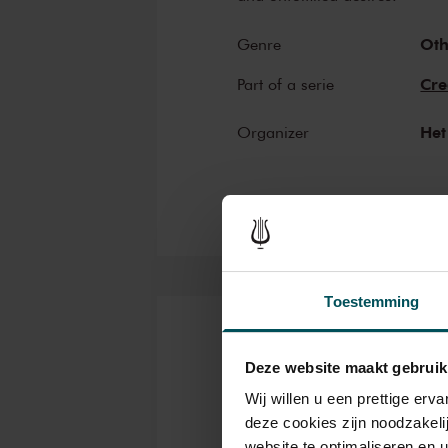
Oth
Genre
Cre
Part of a serie
Het
Organizer
Toestemming
Tickets
Deze website maakt gebruik
Wij willen u een prettige er
deze cookies zijn noodzakeli
Category
C
website te optimaliseren en 