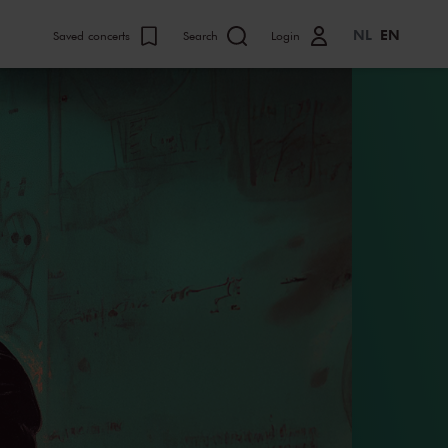
NL
EN
Saved concerts
Search
Login