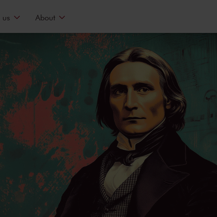
 us
About