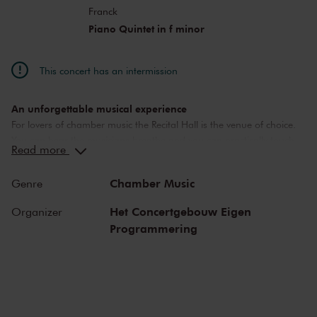
Franck
Piano Quintet in f minor
This concert has an intermission
An unforgettable musical experience
For lovers of chamber music the Recital Hall is the venue of choice.
You can hear the musicians breathe and you can practically touch
Read more
them. This hall is also cherished by musicians for its beautiful
acoustics and direct contact with the audience. In the Recital Hall
Chamber Music
Genre
you can hear the best musicians of our time. Buy your tickets now
and experience the magic of the Recital Hall for yourself!
Het Concertgebouw Eigen
Organizer
Programmering