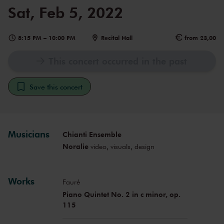
Sat, Feb 5, 2022
8:15 PM
–
10:00 PM
Recital Hall
from 23,00
This concert occurred in the past
Save this concert
Musicians
Chianti Ensemble
Noralie
video, visuals, design
Works
Fauré
Piano Quintet No. 2 in c minor, op.
115