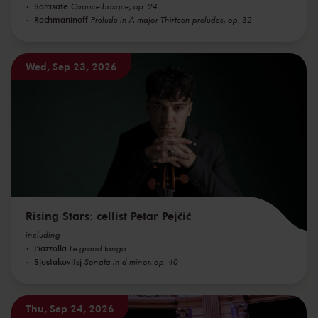
Sarasate
Caprice basque, op. 24
Rachmaninoff
Prelude in A major Thirteen preludes, op. 32
Wed, Sep 23, 2026
Rising Stars: cellist Petar Pejčić
including
Piazzolla
Le grand tango
Sjostakovitsj
Sonata in d minor, op. 40
Thu, Sep 24, 2026