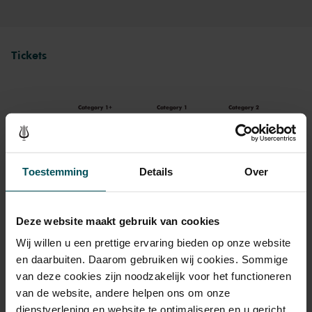
Tickets
Category 1+
Category 1
Category 2
Standaard
€36.00
€30.00
€23.00
Toestemming
Details
Over
Drinks are included in the price of admission. Are you under
30 years of age? Sprint tickets are available 4 hours in
Deze website maakt gebruik van cookies
advance via the online ordering process.
More information
Wij willen u een prettige ervaring bieden op onze website
about sprint tickets<
en daarbuiten. Daarom gebruiken wij cookies. Sommige
Prices do not include transaction fee: € 5 per order.
van deze cookies zijn noodzakelijk voor het functioneren
van de website, andere helpen ons om onze
dienstverlening en website te optimaliseren en u gericht