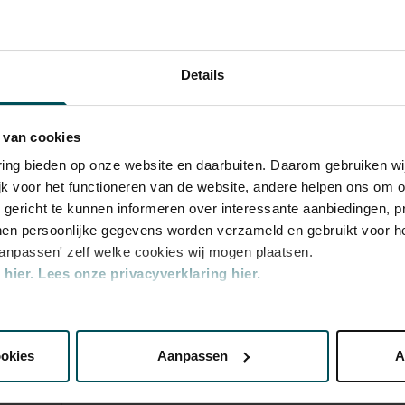
ians for its beautiful acoustics and direct
amber Music
the Recital Hall you can hear the best
ur tickets now and experience the magic of
 Concertgebouw Eigen Programmering
Details
 van cookies
varing bieden op onze website en daarbuiten. Daarom gebruiken 
jk voor het functioneren van de website, andere helpen ons om o
u gericht te kunnen informeren over interessante aanbiedingen, p
en persoonlijke gegevens worden verzameld en gebruikt voor he
aanpassen' zelf welke cookies wij mogen plaatsen.
hier.
Lees onze privacyverklaring hier.
nze website kunt u uw toestemming op elk moment wijzigen of i
Category
Category
ookies
Aanpassen
A
1
2
erden
die uw gegevens kunnen ontvangen en verwerken.