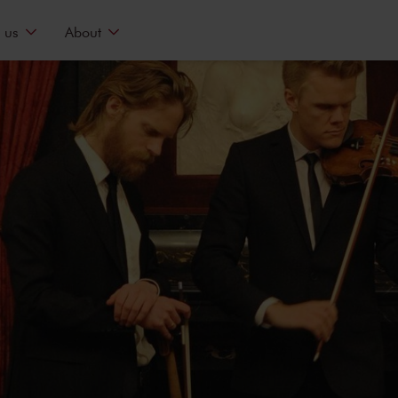
 us
About