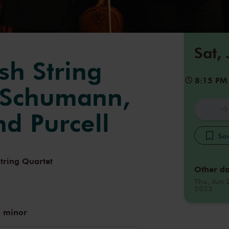
Sat,
sh String
8:15 PM
 Schumann,
nd Purcell
Sav
tring Quartet
Other da
Thu, Jun 
2022
g minor