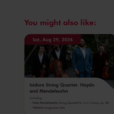
You might also like:
Sat, Aug 29, 2026
Isidore String Quartet: Haydn
and Mendelssohn
including
Felix Mendelssohn
String Quartet No. 6 in f minor, op. 80
Webern
Langsamer Satz