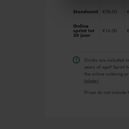
Standaard
€58.00
Online
sprint tot
€16.00
30 jaar
Drinks are included i
years of age? Sprint t
the online ordering p
tickets<
Prices do not include 