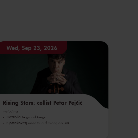
Wed, Sep 23, 2026
Rising Stars: cellist Petar Pejčić
including
Piazzolla
Le grand tango
Sjostakovitsj
Sonata in d minor, op. 40