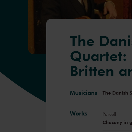
The Dani
Quartet:
Britten a
Musicians
The Danish S
Works
Purcell
Chacony in 