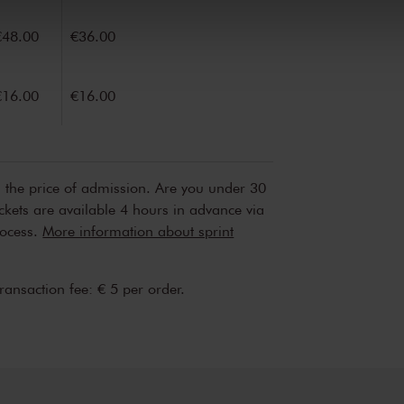
€48.00
€36.00
€16.00
€16.00
n the price of admission. Are you under 30
ickets are available 4 hours in advance via
rocess.
More information about sprint
transaction fee: € 5 per order.