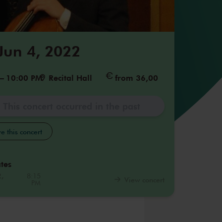
 Jun 4, 2022
–
10:00 PM
Recital Hall
from 36,00
This concert occurred in the past
e this concert
tes
2,
8:15
View concert
PM