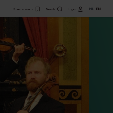
NL
EN
Saved concerts
Search
Login