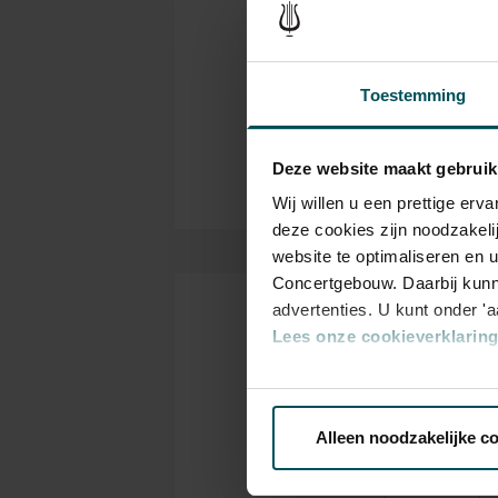
hall is also cherished by music
Ch
Genre
contact with the audience. In 
musicians of our time. Buy yo
Het
Organizer
Toestemming
the Recital Hall for yourself!
Deze website maakt gebruik
Wij willen u een prettige er
deze cookies zijn noodzakeli
website te optimaliseren en 
Concertgebouw. Daarbij kunn
advertenties. U kunt onder '
Tickets
Lees onze cookieverklaring 
Via de
cookieverklaring
op o
Category
Alleen noodzakelijke c
1+
We werken samen met
32 d