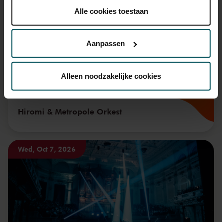
Fri, Sep 11, 2026
plaatsen.
Alle cookies toestaan
Lees onze cookieverklaring hier.
Lees onze
privacyverklaring hier.
Aanpassen
Via de
cookieverklaring
op onze website kunt u uw
toestemming op elk moment wijzigen of intrekken.
Alleen noodzakelijke cookies
We werken samen met
32 derden
die uw gegevens
Hiromi & Metropole Orkest
kunnen ontvangen en verwerken.
Wed, Oct 7, 2026