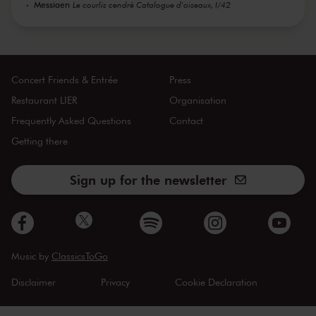
Messiaen
Le courlis cendré Catalogue d'oiseaux, I/42
Concert Friends & Entrée
Press
Restaurant LIER
Organisation
Frequently Asked Questions
Contact
Getting there
Sign up for the newsletter
Music by
ClassicsToGo
Disclaimer
Privacy
Cookie Declaration