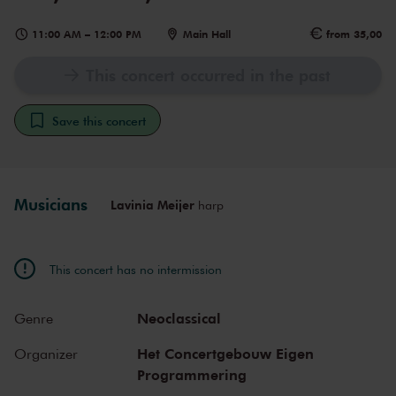
11:00 AM
–
12:00 PM
Main Hall
from 35,00
This concert occurred in the past
Save this concert
Musicians
Lavinia Meijer
harp
This concert has no intermission
Neoclassical
Genre
Het Concertgebouw Eigen
Organizer
Programmering