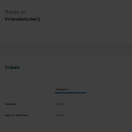
Thanks to:
VriendenLoterij
Tickets
Category 1
Standard
€35.00
Cultural Youth Pass
€28.00