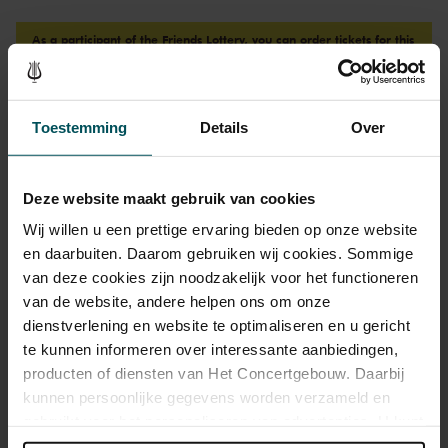
As a participant of the Friends Lottery, you can order tickets for this
concert with a 50% discount.
Toestemming
Details
Over
Drinks are not included in the price of admission. Are you
under 30 years of age? Sprint tickets are online available 4
hours in advance.
More information about sprint tickets
Deze website maakt gebruik van cookies
Prices do not include transaction fee: € 5 per order.
Wij willen u een prettige ervaring bieden op onze website
en daarbuiten. Daarom gebruiken wij cookies. Sommige
van deze cookies zijn noodzakelijk voor het functioneren
van de website, andere helpen ons om onze
dienstverlening en website te optimaliseren en u gericht
te kunnen informeren over interessante aanbiedingen,
producten of diensten van Het Concertgebouw. Daarbij
kunnen persoonlijke gegevens worden verzameld en
You might also like:
gebruikt voor het personaliseren van advertenties. U kunt
onder 'aanpassen' zelf welke cookies wij mogen