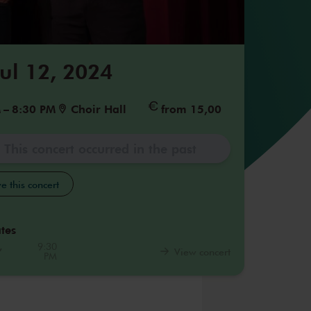
Jul 12, 2024
M
–
8:30 PM
Choir Hall
from 15,00
This concert occurred in the past
e this concert
tes
,
9:30
View concert
PM