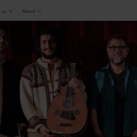
 us
About