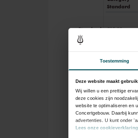
Standard
Standard
€15.00
Toestemming
As a participant of the Friends 
a 50% discount.
Deze website maakt gebruik
Wij willen u een prettige er
Drinks are not includ
deze cookies zijn noodzakeli
30 years of age? Sprin
website te optimaliseren en 
advance.
More informa
Concertgebouw. Daarbij kunn
advertenties. U kunt onder '
Prices do not include 
Lees onze cookieverklaring 