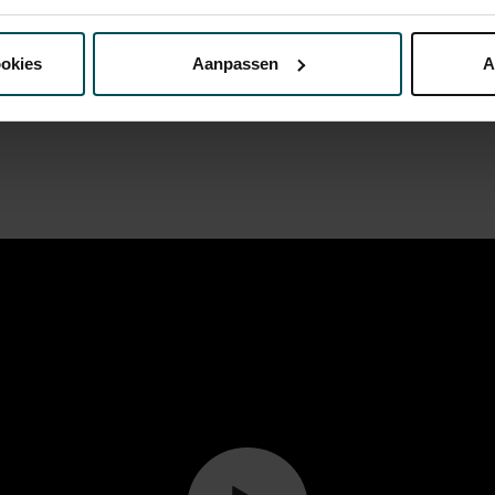
nze website kunt u uw toestemming op elk moment wijzigen of i
ookies
Aanpassen
A
erden
die uw gegevens kunnen ontvangen en verwerken.