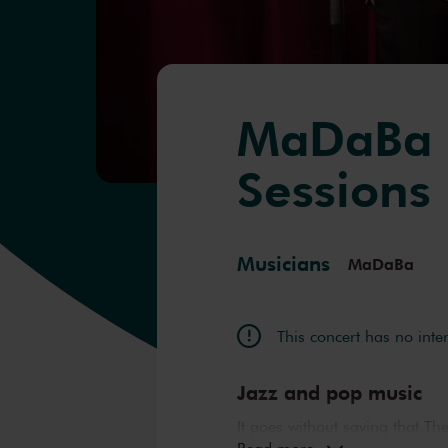
MaDaBa 
Sessions
Musicians
MaDaBa
This concert has no inte
Jazz and pop music
It goes without saying that 
Read more