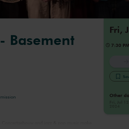
Fri, 
- Basement
7:30 P
Sav
Other da
rmission
Fri, Jul 12
2024
The Concertgebouw and jazz & pop music make