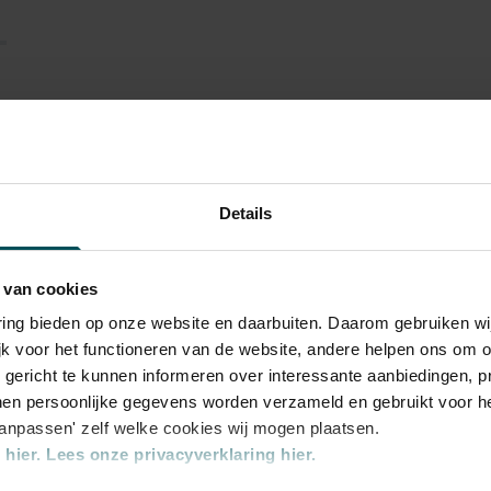
Details
Lottery, you can order tickets for this concert with
 van cookies
varing bieden op onze website en daarbuiten. Daarom gebruiken 
ed in the price of admission. Are you under
jk voor het functioneren van de website, andere helpen ons om o
t tickets are online available 4 hours in
u gericht te kunnen informeren over interessante aanbiedingen, p
tion about sprint tickets
en persoonlijke gegevens worden verzameld en gebruikt voor he
aanpassen' zelf welke cookies wij mogen plaatsen.
transaction fee: € 5 per order.
hier.
Lees onze privacyverklaring hier.