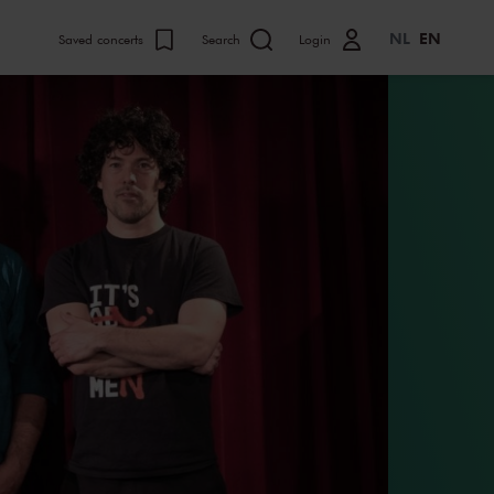
NL
EN
Saved concerts
Search
Login