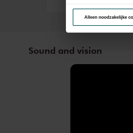
Via de
cookieverklaring
op o
Alleen noodzakelijke c
We werken samen met
32 d
Sound and vision