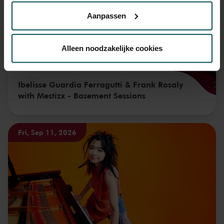
privacyverklaring hier.
Aanpassen
Via de
cookieverklaring
op onze website kunt u uw
toestemming op elk moment wijzigen of intrekken.
Alleen noodzakelijke cookies
We werken samen met
32 derden
die uw gegevens
Ibelisse Guardia Ferragutti & Frank Rosaly
kunnen ontvangen en verwerken.
with Mestizx - Basement Sessions
Fri, Sep 11, 2026