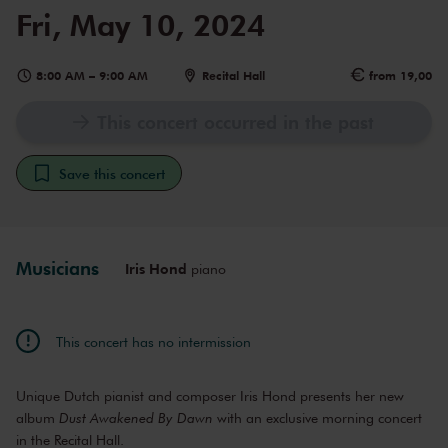
Fri, May 10, 2024
8:00 AM
–
9:00 AM
Recital Hall
from 19,00
This concert occurred in the past
Save this concert
Musicians
Iris Hond
piano
This concert has no intermission
Unique Dutch pianist and composer Iris Hond presents her new
album
Dust Awakened By Dawn
with an exclusive morning concert
in the Recital Hall.