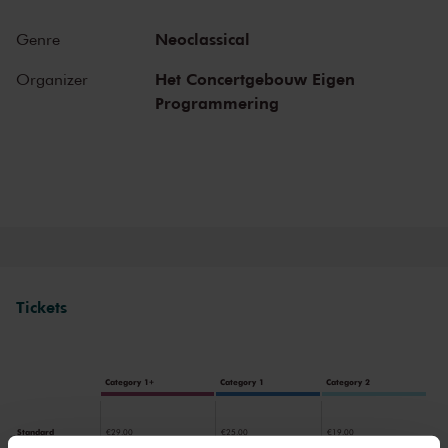
Neoclassical
Genre
Het Concertgebouw Eigen
Organizer
Programmering
Tickets
Category 1+
Category 1
Category 2
Standard
€29.00
€25.00
€19.00