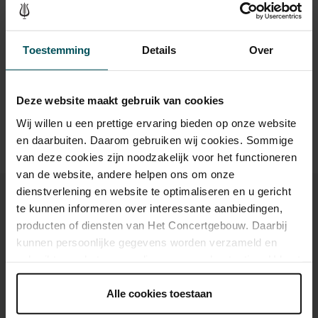
Toestemming
Details
Over
Drinks are included in the price of admission. Are you under
30 years of age? Sprint tickets are available 4 hours in
advance via the online ordering process.
More information
about sprint tickets<
Deze website maakt gebruik van cookies
Prices do not include transaction fee: € 5 per order.
Wij willen u een prettige ervaring bieden op onze website
en daarbuiten. Daarom gebruiken wij cookies. Sommige
van deze cookies zijn noodzakelijk voor het functioneren
van de website, andere helpen ons om onze
dienstverlening en website te optimaliseren en u gericht
te kunnen informeren over interessante aanbiedingen,
producten of diensten van Het Concertgebouw. Daarbij
kunnen persoonlijke gegevens worden verzameld en
You might also like:
gebruikt voor het personaliseren van advertenties. U kunt
onder 'aanpassen' zelf welke cookies wij mogen
Fri, Aug 28, 2026
plaatsen.
Alle cookies toestaan
Lees onze cookieverklaring hier.
Lees onze