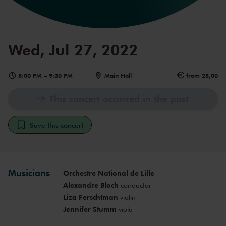
Wed, Jul 27, 2022
8:00 PM
–
9:30 PM
Main Hall
from 28,00
This concert occurred in the past
Save this concert
Musicians
Orchestre National de Lille
Alexandre Bloch
conductor
Liza Ferschtman
violin
Jennifer Stumm
viola