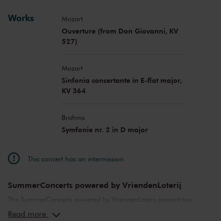
Works
Mozart
Ouverture (from Don Giovanni, KV
527)
Mozart
Sinfonia concertante in E-flat major,
KV 364
Brahms
Symfonie nr. 2 in D major
This concert has an intermission
SummerConcerts powered by VriendenLoterij
The SummerConcerts powered by VriendenLoterij present two
months of wonderful concerts, from classical to jazz and from pop
Read more
music to film scores. Top musicians from the Netherlands and