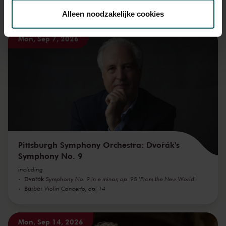
toestemming op elk moment wijzigen of intrekken.
You might also like:
Alleen noodzakelijke cookies
Mon, Sep 7, 2026
We werken samen met
32 derden
die uw gegevens
kunnen ontvangen en verwerken.
Pittsburgh Symphony Orchestra: Dvořák's
Symphony No. 9
including
Dvořák
Symphony No. 9 in e minor, op. 95 'From the New World'
Barber
Violin Concerto, op. 14
Mon, Sep 14, 2026