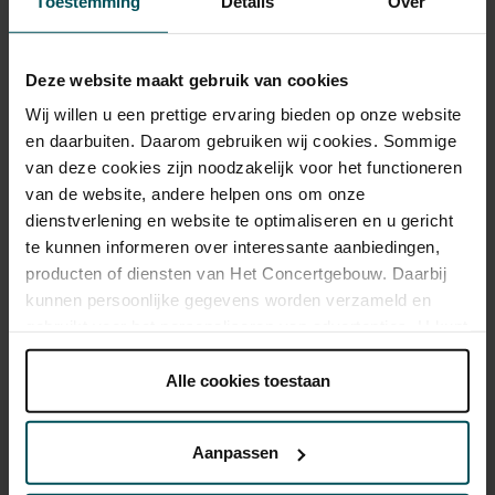
Toestemming
Details
Over
Standaard
€46.00
€38.00
€28.00
Online sprint tot 30 jaar
€16.00
€16.00
€16.00
Deze website maakt gebruik van cookies
Wij willen u een prettige ervaring bieden op onze website
CJP
€46.00
€30.40
€22.40
en daarbuiten. Daarom gebruiken wij cookies. Sommige
van deze cookies zijn noodzakelijk voor het functioneren
van de website, andere helpen ons om onze
Drinks are included in the price of admission. Are you under
dienstverlening en website te optimaliseren en u gericht
30 years of age? Sprint tickets are available 4 hours in
te kunnen informeren over interessante aanbiedingen,
advance via the online ordering process.
More information
producten of diensten van Het Concertgebouw. Daarbij
about sprint tickets<
kunnen persoonlijke gegevens worden verzameld en
Prices do not include transaction fee: € 5 per order.
gebruikt voor het personaliseren van advertenties. U kunt
onder 'aanpassen' zelf welke cookies wij mogen
plaatsen.
Alle cookies toestaan
Lees onze cookieverklaring hier.
Lees onze
privacyverklaring hier.
Aanpassen
Via de
cookieverklaring
op onze website kunt u uw