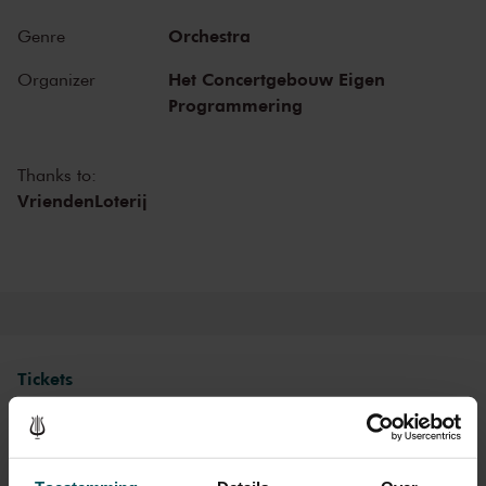
around the world bring you all your favourite classical pieces, as
Orchestra
Genre
well as tributes to Broadway and John Williams! And in our
beautiful restaurant LIER you can enjoy dinner before the concert.
Het Concertgebouw Eigen
Organizer
Programmering
Thanks to:
VriendenLoterij
Tickets
Category 1
Category 2
Category 3