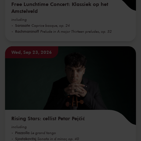
Free Lunchtime Concert: Klassiek op het
Amstelveld
including
Sarasate
Caprice basque, op. 24
Rachmaninoff
Prelude in A major Thirteen preludes, op. 32
Wed, Sep 23, 2026
Rising Stars: cellist Petar Pejčić
including
Piazzolla
Le grand tango
Sjostakovitsj
Sonata in d minor, op. 40