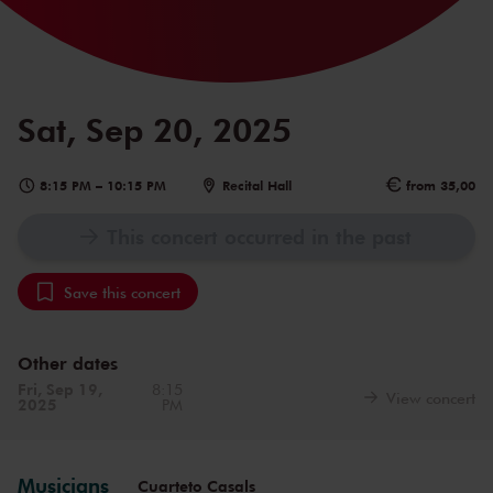
Sat, Sep 20, 2025
8:15 PM
–
10:15 PM
Recital Hall
from 35,00
This concert occurred in the past
Save this concert
Other dates
Fri, Sep 19,
8:15
View concert
2025
PM
Musicians
Cuarteto Casals