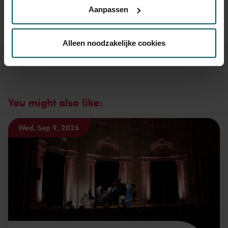
privacyverklaring hier.
Prices do not include transaction fee: € 5 per order.
Aanpassen
Via de
cookieverklaring
op onze website kunt u uw
toestemming op elk moment wijzigen of intrekken.
Alleen noodzakelijke cookies
We werken samen met
32 derden
die uw gegevens
kunnen ontvangen en verwerken.
You might also like:
Wed, Sep 9, 2026