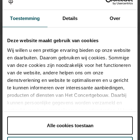
Toestemming
Details
Over
Deze website maakt gebruik van cookies
Tickets
Wij willen u een prettige ervaring bieden op onze website
en daarbuiten. Daarom gebruiken wij cookies. Sommige
van deze cookies zijn noodzakelijk voor het functioneren
Category 1+
Category 1
Category 2
van de website, andere helpen ons om onze
dienstverlening en website te optimaliseren en u gericht
Standard
€55.00
€45.00
€35.00
te kunnen informeren over interessante aanbiedingen,
producten of diensten van Het Concertgebouw. Daarbij
kunnen persoonlijke gegevens worden verzameld en
gebruikt voor het personaliseren van advertenties. U kunt
Drinks are included in the price of admission. Are you under
onder 'aanpassen' zelf welke cookies wij mogen
30 years of age? Sprint tickets are available 4 hours in
plaatsen.
Alle cookies toestaan
advance via the online ordering process.
More information
Lees onze cookieverklaring hier.
Lees onze
about sprint tickets<