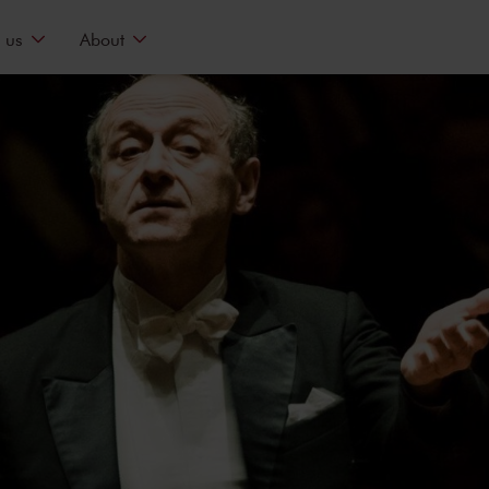
 us
About