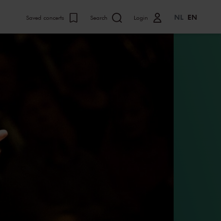
NL
EN
Saved concerts
Search
Login