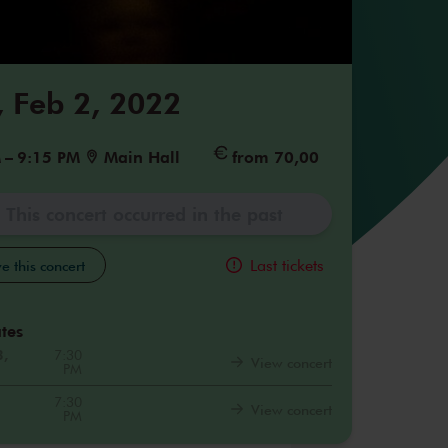
 Feb 2, 2022
M
–
9:15 PM
Main Hall
from 70,00
This concert occurred in the past
Last tickets
e this concert
tes
3,
7:30
View concert
PM
7:30
View concert
PM