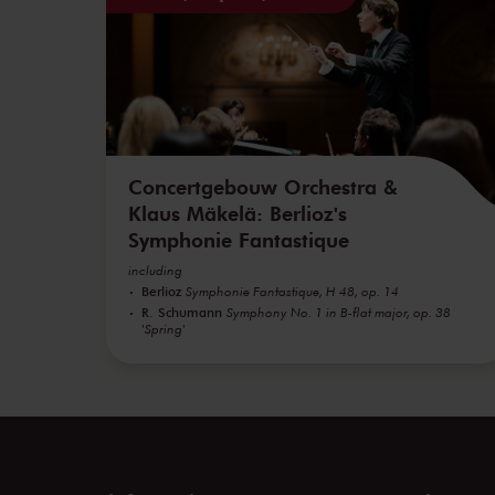
Concertgebouw Orchestra &
Klaus Mäkelä: Berlioz's
Symphonie Fantastique
including
Berlioz
Symphonie Fantastique, H 48, op. 14
R. Schumann
Symphony No. 1 in B-flat major, op. 38
'Spring'