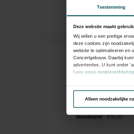
Partners Concertgebouw O
Toestemming
Deze website maakt gebruik
Wij willen u een prettige er
deze cookies zijn noodzakeli
website te optimaliseren en 
Concertgebouw. Daarbij kunn
Tickets
advertenties. U kunt onder '
Lees onze cookieverklaring 
Via de
cookieverklaring
op o
Category
Standaard
Alleen noodzakelijke c
We werken samen met
32 d
Standaard
€70.00