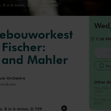
8 in b minor, D 759 'Unfinished'
Wed,
gebouworkest
7:30 P
Fischer:
 and Mahler
Sav
uw Orchestra
Other da
conductor
Thu, Feb 
2022
Fri, Feb 4,
2022
. 8 in b minor, D 759