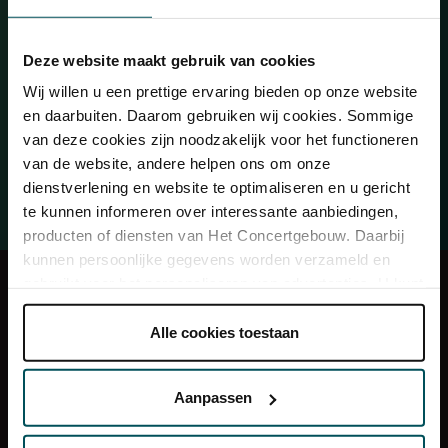
to the
Fifth Symphony
. On day two, the overwhelming
main course is the
Sixth Symphony
, 'Pathétique'. Also that
Deze website maakt gebruik van cookies
evening: the fantasy overture
Hamlet
and the symphonic
ballad
The Voyevoda
.
Wij willen u een prettige ervaring bieden op onze website
en daarbuiten. Daarom gebruiken wij cookies. Sommige
Come and enjoy two evenings of masterpieces by one of
van deze cookies zijn noodzakelijk voor het functioneren
the world's favourite romantic composers!
van de website, andere helpen ons om onze
dienstverlening en website te optimaliseren en u gericht
te kunnen informeren over interessante aanbiedingen,
producten of diensten van Het Concertgebouw. Daarbij
kunnen persoonlijke gegevens worden verzameld en
gebruikt voor het personaliseren van advertenties. U kunt
Concert Friends & Entrée
Press
onder 'aanpassen' zelf welke cookies wij mogen
Restaurant LIER
Organisation
plaatsen.
Alle cookies toestaan
Frequently Asked Questions
Contact
Lees onze cookieverklaring hier.
Lees onze
Getting there
privacyverklaring hier.
Aanpassen
Sign up for the newsletter
Via de
cookieverklaring
op onze website kunt u uw