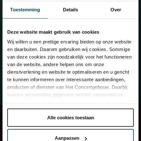
This site is protected by reCAPTCHA and the Google
Privacy Policy
Toestemming
Details
Over
and
Terms of Service
apply.
Subscribe
Deze website maakt gebruik van cookies
Wij willen u een prettige ervaring bieden op onze website
en daarbuiten. Daarom gebruiken wij cookies. Sommige
van deze cookies zijn noodzakelijk voor het functioneren
van de website, andere helpen ons om onze
Door mee te doen aan deze actie geef je Het Concertgebouw
dienstverlening en website te optimaliseren en u gericht
toestemming om je op de hoogte te houden van al het moois dat in
te kunnen informeren over interessante aanbiedingen,
onze zalen te zien is. Daar kun je je altijd weer voor afmelden.
producten of diensten van Het Concertgebouw. Daarbij
kunnen persoonlijke gegevens worden verzameld en
gebruikt voor het personaliseren van advertenties. U kunt
onder 'aanpassen' zelf welke cookies wij mogen
Concert Friends & Entrée
Press
plaatsen.
Alle cookies toestaan
Restaurant LIER
Organisation
Lees onze cookieverklaring hier.
Lees onze
privacyverklaring hier.
Frequently Asked Questions
Contact
Aanpassen