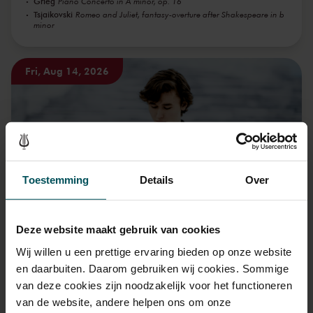
Grieg
Piano Concerto in A minor, op. 16
Tsjaikovski
Romeo and Juliet, fantasy-overture after Shakespeare in b
minor
Fri, Aug 14, 2026
Toestemming
Details
Over
Sibelius’ Violin Concerto with Daniel
Deze website maakt gebruik van cookies
Lozakovich and Tchaikovsky’s ‘Pathétique’
Wij willen u een prettige ervaring bieden op onze website
including
Tsjaikovski
Symphony No. 6 in b minor, op. 74 'Pathétique'
en daarbuiten. Daarom gebruiken wij cookies. Sommige
Sibelius
Violin Concerto in d minor, op. 47
van deze cookies zijn noodzakelijk voor het functioneren
van de website, andere helpen ons om onze