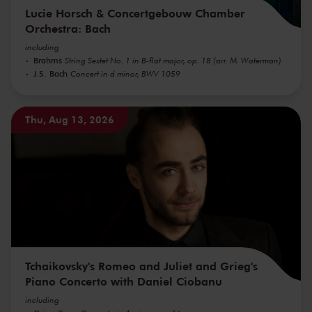
Lucie Horsch & Concertgebouw Chamber
Orchestra: Bach
including
Brahms
String Sextet No. 1 in B-flat major, op. 18 (arr. M. Waterman)
J.S. Bach
Concert in d minor, BWV 1059
Thu, Aug 13, 2026
Tchaikovsky's Romeo and Juliet and Grieg's
Piano Concerto with Daniel Ciobanu
including