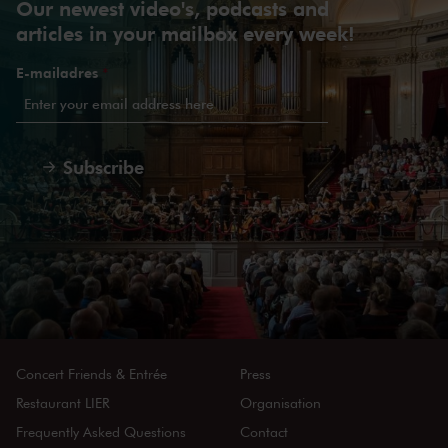
Our newest video's, podcasts and
articles in your mailbox every week!
E-mailadres
*
Subscribe
Concert Friends & Entrée
Press
Restaurant LIER
Organisation
Frequently Asked Questions
Contact