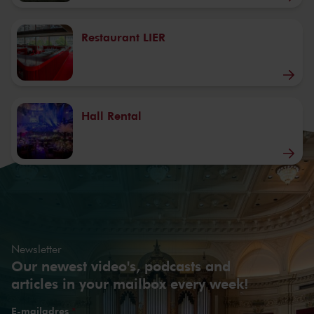
Restaurant LIER
Hall Rental
Newsletter
Our newest video's, podcasts and
articles in your mailbox every week!
E-mailadres
*