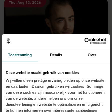
Thu, Aug 13, 2026
Tchaikovsky's Romeo and Juliet and Grieg's
Toestemming
Details
Over
Piano Concerto with Daniel Ciobanu
including
Grieg
Piano Concerto in A minor, op. 16
Deze website maakt gebruik van cookies
Tsjaikovski
Romeo and Juliet, fantasy-overture after Shakespeare in b
Wij willen u een prettige ervaring bieden op onze website
minor
en daarbuiten. Daarom gebruiken wij cookies. Sommige
van deze cookies zijn noodzakelijk voor het functioneren
van de website, andere helpen ons om onze
dienstverlening en website te optimaliseren en u gericht
te kunnen informeren over interessante aanbiedingen,