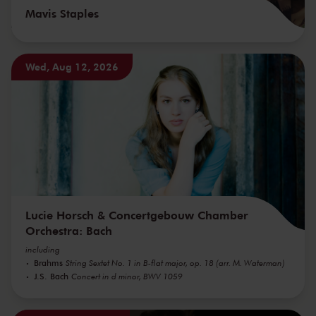
Mavis Staples
Wed, Aug 12, 2026
Lucie Horsch & Concertgebouw Chamber
Orchestra: Bach
including
Brahms
String Sextet No. 1 in B-flat major, op. 18 (arr. M. Waterman)
J.S. Bach
Concert in d minor, BWV 1059