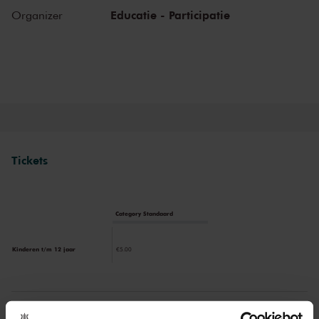
challenge children to listen, to look, to sing and to participate. They
Educatie - Participatie
Organizer
learn about the most beautiful sounds and modern and ancient
masterworks from near and far in a playful manner. Please note:
narration during these concerts will be in Dutch.
Tickets
Category Standaard
Kinderen t/m 12 jaar
€5.00
Drinks are included in the price of admission. Are you under