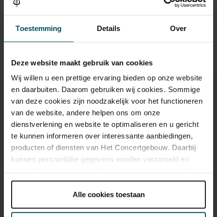
30 years of age? Sprint tickets are available 4 hours in
advance via the online ordering process.
More information
about sprint tickets<
Toestemming
Details
Over
Prices do not include transaction fee: € 5 per order.
Deze website maakt gebruik van cookies
Wij willen u een prettige ervaring bieden op onze website
en daarbuiten. Daarom gebruiken wij cookies. Sommige
van deze cookies zijn noodzakelijk voor het functioneren
van de website, andere helpen ons om onze
dienstverlening en website te optimaliseren en u gericht
You might also like:
te kunnen informeren over interessante aanbiedingen,
producten of diensten van Het Concertgebouw. Daarbij
Fri, Sep 11, 2026
kunnen persoonlijke gegevens worden verzameld en
gebruikt voor het personaliseren van advertenties. U kunt
onder 'aanpassen' zelf welke cookies wij mogen
plaatsen.
Alle cookies toestaan
Lees onze cookieverklaring hier.
Lees onze