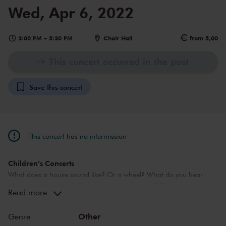
Wed, Apr 6, 2022
3:00 PM
–
5:30 PM
Choir Hall
from 5,00
This concert occurred in the past
Save this concert
This concert has no intermission
Children’s Concerts
What does a house sound like? Or a wheel? What do you hear
when you are in love? Or in the seventh heaven? The
Read more
Concertgebouw’s Children’s Concerts take children aged 4 to 12
on a wonderful journey of discovery into the world of music,
Other
Genre
instruments and musicians. Breathtaking music and stories that