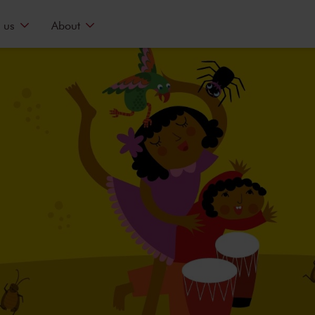
 us
About