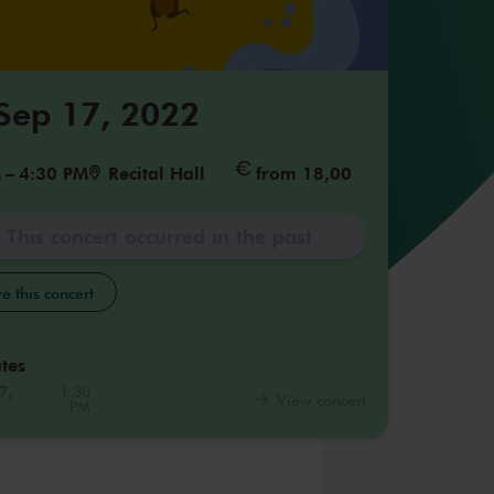
 Sep 17, 2022
M
–
4:30 PM
Recital Hall
from 18,00
This concert occurred in the past
e this concert
tes
7,
1:30
View concert
PM