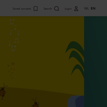
NL
EN
Saved concerts
Search
Login