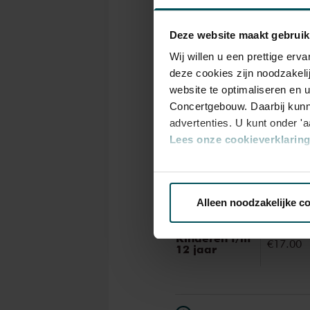
Tickets
Deze website maakt gebruik
Wij willen u een prettige er
deze cookies zijn noodzakeli
Catego
website te optimaliseren en 
1
Concertgebouw. Daarbij kunn
advertenties. U kunt onder '
Lees onze cookieverklaring 
Standaard
€18.00
Via de
cookieverklaring
op o
Online sprint
€16.00
tot 30 jaar
Alleen noodzakelijke c
We werken samen met
32 d
Kinderen t/m
€17.00
12 jaar