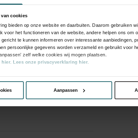
 van cookies
varing bieden op onze website en daarbuiten. Daarom gebruiken 
jk voor het functioneren van de website, andere helpen ons om o
ry
u gericht te kunnen informeren over interessante aanbiedingen, p
en persoonlijke gegevens worden verzameld en gebruikt voor he
aanpassen' zelf welke cookies wij mogen plaatsen.
hier.
Lees onze privacyverklaring hier.
nze website kunt u uw toestemming op elk moment wijzigen of i
ookies
Aanpassen
A
erden
die uw gegevens kunnen ontvangen en verwerken.