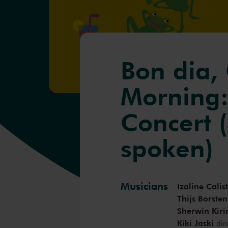
Bon dia,
Morning:
Concert 
spoken)
Musicians
Izaline Calis
Thijs Borsten
Sherwin Kir
Kiki Jaski
dir