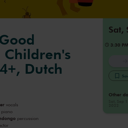
Sat,
 Good
3:30 P
 Children's
(4+, Dutch
Sav
Other da
Sat, Sep 1
ter
vocals
2022
piano
indongo
percussion
ector