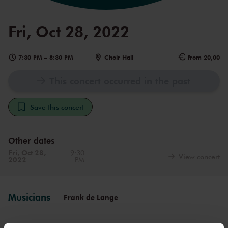
Fri, Oct 28, 2022
7:30 PM
–
8:30 PM
Choir Hall
from 20,00
This concert occurred in the past
Save this concert
Other dates
Fri, Oct 28,
9:30
View concert
2022
PM
Musicians
Frank de Lange