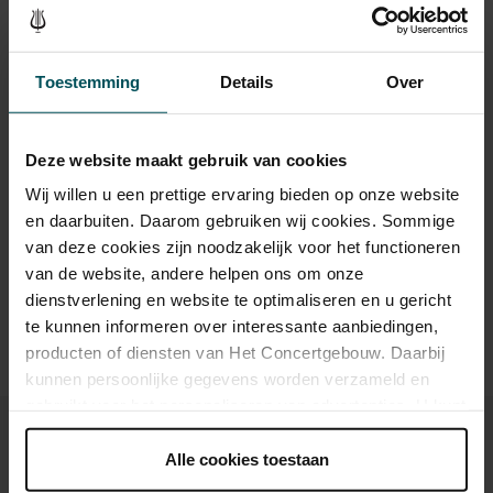
This concert has no intermission
Jazz and pop music
Toestemming
Details
Over
It goes without saying that The Concertgebouw and jazz & pop
music make a perfect combination. The stages of both the Main
Read more
Hall and the Recital Hall have borne witness to nearly the whole of
Deze website maakt gebruik van cookies
jazz history. Sarah Vaughan and Ella Fitzgerald have both
Neoclassical
Genre
Wij willen u een prettige ervaring bieden op onze website
performed here, as have Miles Davis and Louis Armstrong. Famous
en daarbuiten. Daarom gebruiken wij cookies. Sommige
pop stars and bands that have graced the stage of the Main Hall
Het Concertgebouw Eigen
Organizer
van deze cookies zijn noodzakelijk voor het functioneren
include Frank Zappa, the Doors and the Eagles, to name but a few.
Programmering
van de website, andere helpen ons om onze
Legendary concerts, in the present as well as the past.
dienstverlening en website te optimaliseren en u gericht
te kunnen informeren over interessante aanbiedingen,
producten of diensten van Het Concertgebouw. Daarbij
kunnen persoonlijke gegevens worden verzameld en
gebruikt voor het personaliseren van advertenties. U kunt
onder 'aanpassen' zelf welke cookies wij mogen
plaatsen.
Alle cookies toestaan
Tickets
Lees onze cookieverklaring hier.
Lees onze