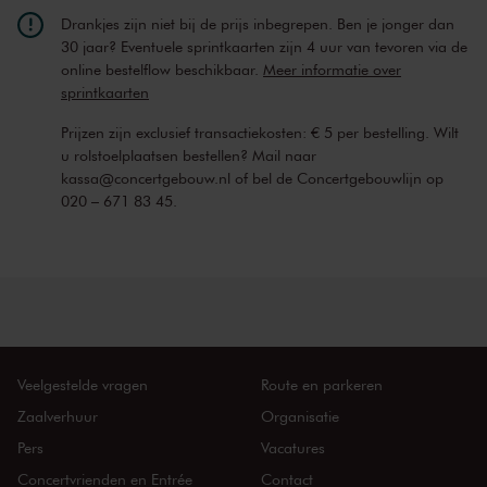
Drankjes zijn niet bij de prijs inbegrepen. Ben je jonger dan
Basement Sessions
30 jaar? Eventuele sprintkaarten zijn 4 uur van tevoren via de
Nieuw in onze Koorzaal: de Basement Sessions! Jonge,
online bestelflow beschikbaar.
Meer informatie over
hemelbestormende artiesten geven elke maand een optreden in
sprintkaarten
deze intieme ruimte, in de krochten van Het Concertgebouw. Van
Prijzen zijn exclusief transactiekosten: € 5 per bestelling. Wilt
jazz tot singer-songwriter, van soul tot (neo)klassiek. Bij elk concert
u rolstoelplaatsen bestellen? Mail naar
is er ruimte voor verrassing en eigenzinnigheid.
kassa@concertgebouw.nl of bel de Concertgebouwlijn op
020 – 671 83 45.
Dit concert wordt mede mogelijk gemaakt door Ambitus, een label
voor lichte en neo-klassieke muziek, gespeeld door de componisten
zelf, via playlists voor thuis of live in de concertzaal.
Met dank aan de begunstigers van het Classic Pop Fonds, een
Fonds op Naam binnen Het Concertgebouw Fonds.
Veelgestelde vragen
Route en parkeren
Zaalverhuur
Organisatie
Pers
Vacatures
Concertvrienden en Entrée
Contact