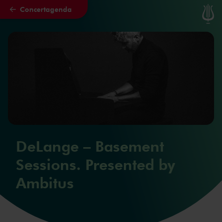
Concertagenda
Naar hoofdcontent
DeLange – Basement
Sessions. Presented by
Ambitus