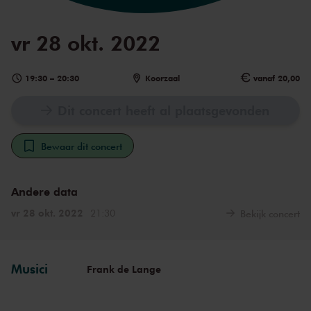
vr 28 okt. 2022
19:30
–
20:30
Koorzaal
vanaf 20,00
Dit concert heeft al plaatsgevonden
Bewaar dit concert
Andere data
vr 28 okt. 2022
21:30
Bekijk concert
Musici
Frank de Lange