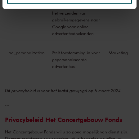
ad_user_data
Stelt toestemming in voor
Marketing
het verzenden van
We werken samen met
32 derden
die uw gegevens
gebruikersgegevens naar
kunnen ontvangen en verwerken.
Google voor online
advertentiedoeleinden.
ad_personalization
Stelt toestemming in voor
Marketing
gepersonaliseerde
advertenties.
Dit privacybeleid is voor het laatst gewijzigd op 5 maart 2024.
---
Privacybeleid Het Concertgebouw Fonds
Het Concertgebouw Fonds wil u zo goed mogelijk van dienst zijn.
Daarom registreren en verwerken wij in bepaalde gevallen uw