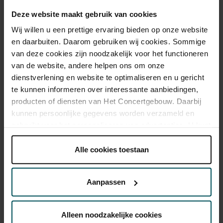
van de volgende toestemmingskeuze door de gebruiker:
Deze website maakt gebruik van cookies
Wij willen u een prettige ervaring bieden op onze website
Parameter
Beschrijving
Consent
categorie
en daarbuiten. Daarom gebruiken wij cookies. Sommige
van deze cookies zijn noodzakelijk voor het functioneren
van de website, andere helpen ons om onze
analytics_storage
Maakt opslag mogelijk,
Analytics
dienstverlening en website te optimaliseren en u gericht
zoals cookies (web) of
te kunnen informeren over interessante aanbiedingen,
apparaatidentificatoren
producten of diensten van Het Concertgebouw. Daarbij
(apps), gerelateerd aan
kunnen persoonlijke gegevens worden verzameld en
analyse, bijvoorbeeld
gebruikt voor het personaliseren van advertenties. U kunt
bezoekduur.
onder 'aanpassen' zelf welke cookies wij mogen
plaatsen.
Alle cookies toestaan
ad_storage
Maakt opslag mogelijk,
Marketing
Lees onze cookieverklaring hier.
Lees onze
zoals cookies (web) of
privacyverklaring hier.
apparaatidentificatoren
Aanpassen
(apps), gerelateerd aan
Via de
cookieverklaring
op onze website kunt u uw
advertenties.
toestemming op elk moment wijzigen of intrekken.
Alleen noodzakelijke cookies