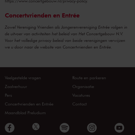
https://www.concertgebouw.nl/privacy-policy
.
Concertvrienden en Entrée
Zowel Vereniging Vrienden als Jongerenvereniging Entrée volgen in
de uitvoer van activiteiten het beleid van Het Concertgebouw N.V.
Voor het volledige privacy beleid van beide verenigingen verwijzen
we u door naar de website van
Concertvrienden
en
Entrée
.
Veelgestelde vragen
Route en parkeren
Zaalverhuur
Organisatie
Pers
Vacatures
Concertvrienden en Entrée
Contact
Maandblad Preludium