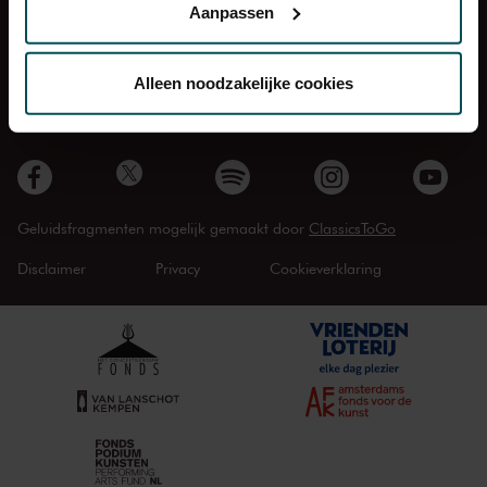
Aanpassen
Zaalverhuur
Organisatie
Via de
cookieverklaring
op onze website kunt u uw
Pers
Vacatures
toestemming op elk moment wijzigen of intrekken.
Alleen noodzakelijke cookies
Concertvrienden en Entrée
Contact
Maandblad Preludium
We werken samen met
32 derden
die uw gegevens
kunnen ontvangen en verwerken.
Geluidsfragmenten mogelijk gemaakt door
ClassicsToGo
Disclaimer
Privacy
Cookieverklaring