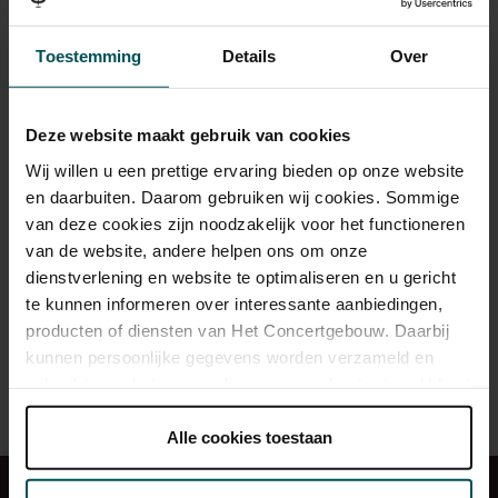
Toestemming
Details
Over
Minder mobiele bezoekers
Deze website maakt gebruik van cookies
Wij willen u een prettige ervaring bieden op onze website
en daarbuiten. Daarom gebruiken wij cookies. Sommige
Slechthorende bezoekers
van deze cookies zijn noodzakelijk voor het functioneren
van de website, andere helpen ons om onze
dienstverlening en website te optimaliseren en u gericht
te kunnen informeren over interessante aanbiedingen,
producten of diensten van Het Concertgebouw. Daarbij
Slechtziende en blinde bezoekers
kunnen persoonlijke gegevens worden verzameld en
gebruikt voor het personaliseren van advertenties. U kunt
onder 'aanpassen' zelf welke cookies wij mogen
plaatsen.
Alle cookies toestaan
Lees onze cookieverklaring hier.
Lees onze
privacyverklaring hier.
Veelgestelde vragen
Route en parkeren