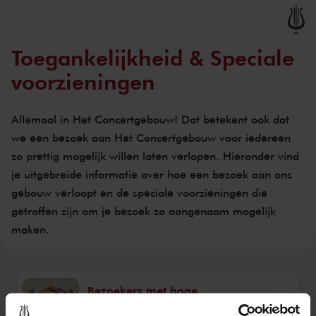
Naar hoofdcontent
Toegankelijkheid & Speciale
voorzieningen
Allemaal in Het Concertgebouw! Dat betekent ook dat
we een bezoek aan Het Concertgebouw voor iedereen
zo prettig mogelijk willen laten verlopen. Hieronder vind
je uitgebreide informatie over hoe een bezoek aan ons
gebouw verloopt en de speciale voorzieningen die
getroffen zijn om je bezoek zo aangenaam mogelijk
maken.
Bezoekers met hoge
prikkelgevoeligheid