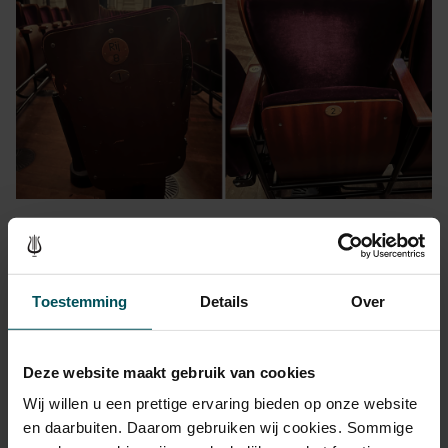
Toegang tot de Kleine Zaal
De Kleine Zaal is op de eerste verdieping. Alle bezoekers van de
Kleine Zaal nemen de Entree Concertgebouwplein en nemen in de
Toestemming
Details
Over
Entreehal de grote trap naar de Kleine Zaal. De kaartcontrole vindt
plaats aan de voet van deze trap, in de Entreehal.
Deze website maakt gebruik van cookies
Wij willen u een prettige ervaring bieden op onze website
en daarbuiten. Daarom gebruiken wij cookies. Sommige