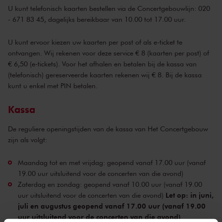
U kunt telefonisch kaarten bestellen via de Concertgebouwlijn: 020
- 671 83 45, dagelijks bereikbaar van 10.00 tot 17.00 uur.
U kunt ervoor kiezen uw kaarten per post of als e-ticket te
ontvangen. Wij rekenen voor deze service € 8 (kaarten per post) of
€ 6,50 (e-tickets). Voor het afhalen en betalen bij de kassa van
(telefonisch) gereserveerde kaarten rekenen wij € 8. Bij de kassa
kunt u enkel met PIN betalen.
Kassa
De reguliere openingstijden van de kassa van Het Concertgebouw
zijn als volgt:
Maandag tot en met vrijdag: geopend vanaf 17.00 uur (vanaf
19.00 uur uitsluitend voor de concerten van die avond)
Zaterdag en zondag: geopend vanaf 10.00 uur (vanaf 19.00
Let op: in juni,
uur uitsluitend voor de concerten van die avond)
juli en augustus geopend vanaf 17.00 uur (vanaf 19.00
uur uitsluitend voor de concerten van die avond)