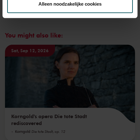
toestemming op elk moment wijzigen of intrekken.
Stichting Millenniumconcert © G. Schoen-van Oenen
Alleen noodzakelijke cookies
We werken samen met
32 derden
die uw gegevens
kunnen ontvangen en verwerken.
You might also like:
Sat, Sep 12, 2026
Korngold's opera Die tote Stadt
rediscovered
Korngold
Die tote Stadt, op. 12