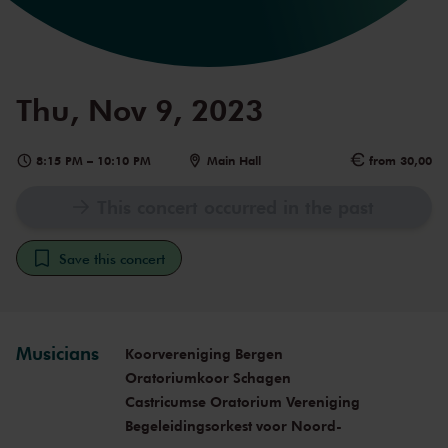
Thu, Nov 9, 2023
8:15 PM
–
10:10 PM
Main Hall
from 30,00
This concert occurred in the past
Save this concert
Musicians
Koorvereniging Bergen
Oratoriumkoor Schagen
Castricumse Oratorium Vereniging
Begeleidingsorkest voor Noord-
Holland