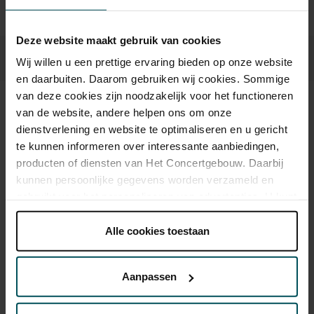
Deze website maakt gebruik van cookies
Wij willen u een prettige ervaring bieden op onze website
en daarbuiten. Daarom gebruiken wij cookies. Sommige
van deze cookies zijn noodzakelijk voor het functioneren
van de website, andere helpen ons om onze
Sound and vision
dienstverlening en website te optimaliseren en u gericht
te kunnen informeren over interessante aanbiedingen,
producten of diensten van Het Concertgebouw. Daarbij
kunnen persoonlijke gegevens worden verzameld en
gebruikt voor het personaliseren van advertenties. U kunt
onder 'aanpassen' zelf welke cookies wij mogen
plaatsen.
Alle cookies toestaan
Lees onze cookieverklaring hier.
Lees onze
privacyverklaring hier.
Aanpassen
Via de
cookieverklaring
op onze website kunt u uw