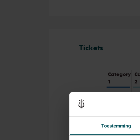
Tickets
Category
C
1
2
Standard
€55.00
€5
Jongeren
tot 30
€26.00
€2
Toestemming
jaar