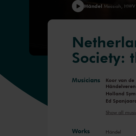
Händel
Messiah, HWV
Netherla
Society: 
Musicians
Koor van de
Händelveren
Holland Sym
Ed Spanjaar
Helena Bicke
Show all mus
Dave ten Kat
Sander de J
Raoul Steffa
Works
Händel