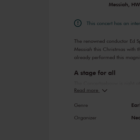
Wybe Kooij
Messiah, HW
David Janse
This concert has an inte
The renowned conductor Ed Sp
Messiah
this Christmas with t
already performed this magni
A stage for all
The Concertgebouw is right at
Read more
love to welcome the best amat
Netherlands. To an amateur m
Ear
Genre
Concertgebouw is always speci
period of rehearsals. Please n
Ned
Organizer
standard, they are not perfo