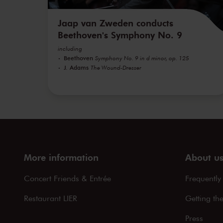
Jaap van Zweden conducts
Beethoven's Symphony No. 9
including
Beethoven
Symphony No. 9 in d minor, op. 125
J. Adams
The Wound-Dresser
More information
About u
Concert Friends & Entrée
Frequently
Restaurant LIER
Getting th
Press