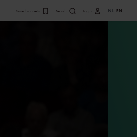
NL
EN
Saved concerts
Search
Login