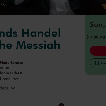
 56
Sun,
nds Handel
7:30 PM
the Messiah
 Nederlandse
Sav
iging
fonie Orkest
d
conductor
l
soprano
icians
e
countertenor
ong
tenor
ni
baritone