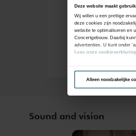
Deze website maakt gebruik
Wij willen u een prettige er
Drinks are included i
deze cookies zijn noodzakeli
years of age? Sprint t
website te optimaliseren en 
the online ordering p
Concertgebouw. Daarbij kunn
tickets<
advertenties. U kunt onder '
Prices do not include 
Lees onze cookieverklaring 
Via de
cookieverklaring
op o
Alleen noodzakelijke c
We werken samen met
32 d
Sound and vision