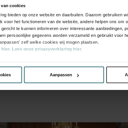
 van cookies
varing bieden op onze website en daarbuiten. Daarom gebruiken 
n the price of admission. Are you under 30
jk voor het functioneren van de website, andere helpen ons om o
ickets are available 4 hours in advance via
u gericht te kunnen informeren over interessante aanbiedingen, p
rocess.
More information about sprint
en persoonlijke gegevens worden verzameld en gebruikt voor he
aanpassen' zelf welke cookies wij mogen plaatsen.
transaction fee: € 5 per order.
hier.
Lees onze privacyverklaring hier.
nze website kunt u uw toestemming op elk moment wijzigen of i
ookies
Aanpassen
A
erden
die uw gegevens kunnen ontvangen en verwerken.