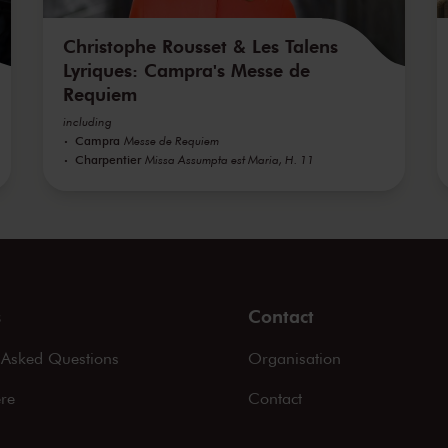
Christophe Rousset & Les Talens
Lyriques: Campra's Messe de
Requiem
including
Campra
Messe de Requiem
Charpentier
Missa Assumpta est Maria, H. 11
s
Contact
 Asked Questions
Organisation
ere
Contact