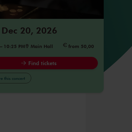
 Dec 20, 2026
–
10:25 PM
Main Hall
from 50,00
Find tickets
e this concert