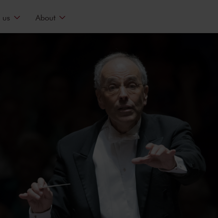
 us
About