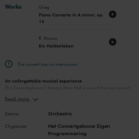
Works
Grieg
Piano Concerto in A minor, op.
16
R. Strauss
Ein Heldenleben
This concert has no intermission
An unforgettable musical experience
The Concertgebouw’s famous Main Hall is one of the best concert
halls in the world, well-known for its exceptional acoustics and
Read more
special atmosphere. In the Main Hall, you will feel history. Here,
Gustav Mahler conducted his own compositions, as did Richard
Orchestra
Genre
Strauss and Igor Stravinsky. Sergei Rachmaninoff played his own
piano concertos in the Main Hall. This is also where musicians such
Het Concertgebouw Eigen
Organizer
as Leonard Bernstein, Vladimir Horowitz and Yehudi Menuhin gave
Programmering
legendary performances. Right up to now, the Main Hall offers a