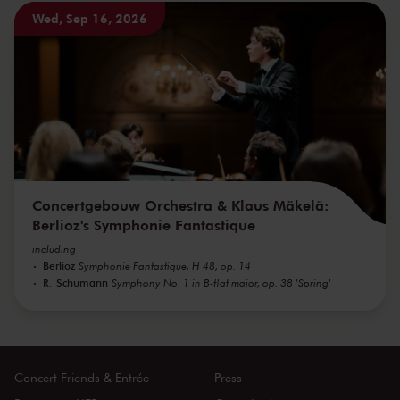
Wed, Sep 16, 2026
Concertgebouw Orchestra & Klaus Mäkelä:
Berlioz's Symphonie Fantastique
including
Berlioz
Symphonie Fantastique, H 48, op. 14
R. Schumann
Symphony No. 1 in B-flat major, op. 38 'Spring'
Concert Friends & Entrée
Press