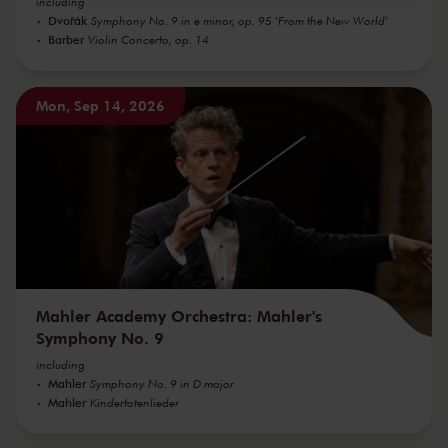
including
Dvořák
Symphony No. 9 in e minor, op. 95 'From the New World'
Barber
Violin Concerto, op. 14
Mon, Sep 14, 2026
Mahler Academy Orchestra: Mahler's
Symphony No. 9
including
Mahler
Symphony No. 9 in D major
Mahler
Kindertotenlieder