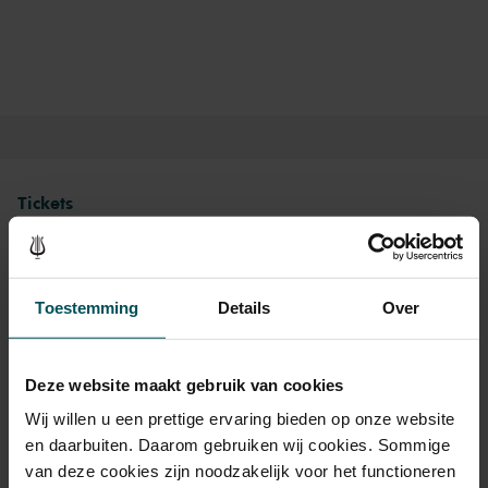
stage to the world’s best orchestras and musicians. Buy your tickets
now and experience the magic of the Main Hall for yourself!
Tickets
Toestemming
Details
Over
Drinks are not included in the price of admission. Are you
under 30 years of age? Sprint tickets are online available 4
Deze website maakt gebruik van cookies
hours in advance.
More information about sprint tickets
Wij willen u een prettige ervaring bieden op onze website
Prices do not include transaction fee: € 5 per order.
en daarbuiten. Daarom gebruiken wij cookies. Sommige
van deze cookies zijn noodzakelijk voor het functioneren