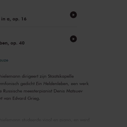
 in a, op. 16
ben, op. 40
pauze
hielemann dirigeert zijn Staatskapelle
symfonisch gedicht
Ein Heldenleben,
een werk
e Russische meesterpianist Denis Matsuev
rt
van Edvard Grieg.
Thielemann studeerde viool en piano, en werd
n als assistent-dirigent bij de Deutsche