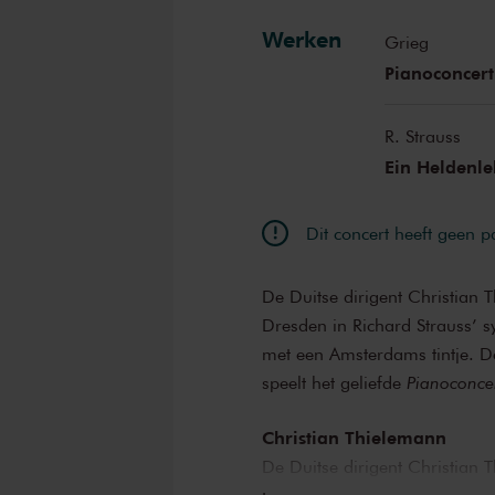
Werken
Grieg
Pianoconcert
R. Strauss
Ein Heldenle
Dit concert heeft geen 
De Duitse dirigent Christian T
Dresden in Richard Strauss’ 
met een Amsterdams tintje. D
speelt het geliefde
Pianoconce
Christian Thielemann
De Duitse dirigent Christian 
als negentienjarige aangenome