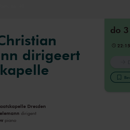
ben, op. 40
do 3
Christian
22:1
nn dirigeert
skapelle
Bew
taatskapelle Dresden
hielemann
dirigent
ev
piano