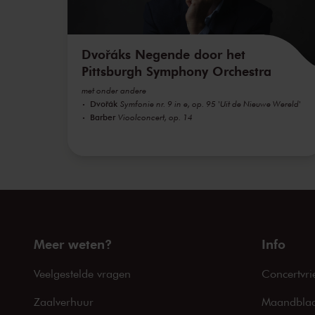
Dvořáks Negende door het
Pittsburgh Symphony Orchestra
met onder andere
Dvořák
Symfonie nr. 9 in e, op. 95 'Uit de Nieuwe Wereld'
Barber
Vioolconcert, op. 14
Meer weten?
Info
Veelgestelde vragen
Concertvri
Zaalverhuur
Maandblad