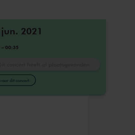
 jun. 2021
5
–
00:35
Dit concert heeft al plaatsgevonden
aar dit concert