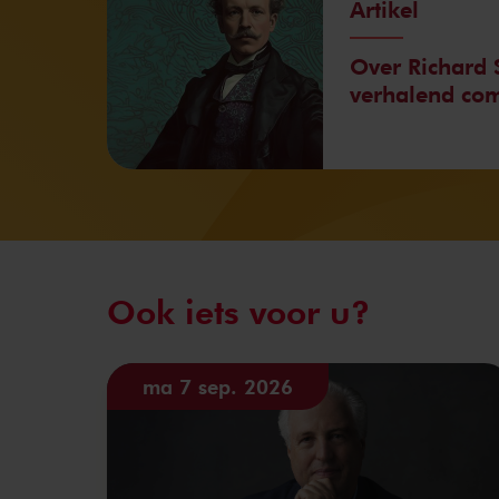
Artikel
Over Richard 
verhalend com
Ook iets voor u?
ma 7 sep. 2026