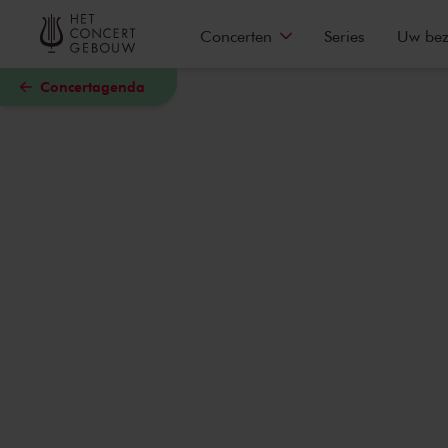
Naar hoofdcontent
Concerten
Series
Uw be
Concertagenda