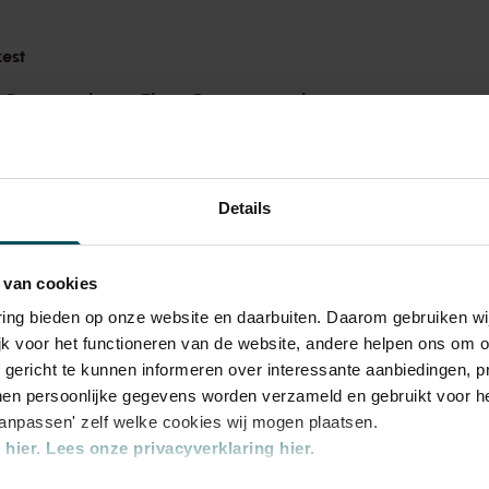
ens Herbert von Karajan, zijn ‘harde maar
est
leine theaters te beginnen. Na twintig jaar
rigentschap aan de Deutsche Oper
 Concertgebouw Eigen Programmering
inmiddels op het symfonisch repertoire. Hij
ilharmoniker en is sinds 2012 chefdirigent
.
Details
Dresden werd opgericht in 1548 door een
 van cookies
er wereld. Richard Strauss had meer dan
varing bieden op onze website en daarbuiten. Daarom gebruiken 
 de Staatskapelle. Negen van zijn opera’s
jk voor het functioneren van de website, andere helpen ons om o
esden. Vandaag presenteren de Sächsische
u gericht te kunnen informeren over interessante aanbiedingen, p
f-dirigent Christian Thielemann
Ein
en persoonlijke gegevens worden verzameld en gebruikt voor he
aanpassen' zelf welke cookies wij mogen plaatsen.
 Amsterdams tintje: Strauss droeg het op
hier.
Lees onze privacyverklaring hier.
ent van het Concertgebouworkest.