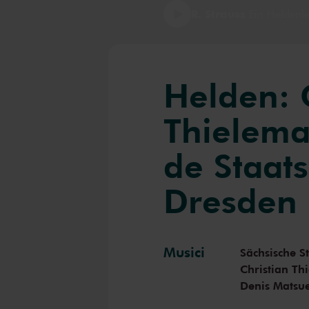
R. Strauss
Ein Heldenle
Helden: 
Thielema
de Staat
Dresden
Musici
Sächsische S
Christian T
Denis Matsu