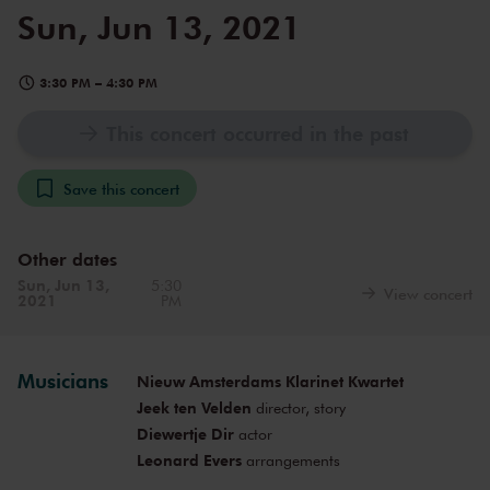
Sun, Jun 13, 2021
3:30 PM
–
4:30 PM
This concert occurred in the past
Save this concert
Other dates
Sun, Jun 13,
5:30
View concert
2021
PM
Musicians
Nieuw Amsterdams Klarinet Kwartet
Jeek ten Velden
director, story
Diewertje Dir
actor
Leonard Evers
arrangements