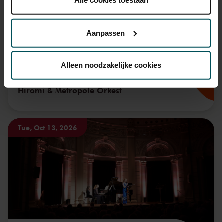
Alle cookies toestaan
Lees onze cookieverklaring hier.
Lees onze
privacyverklaring hier.
Aanpassen
Via de
cookieverklaring
op onze website kunt u uw
toestemming op elk moment wijzigen of intrekken.
Alleen noodzakelijke cookies
Hiromi & Metropole Orkest
We werken samen met
32 derden
die uw gegevens
kunnen ontvangen en verwerken.
Tue, Oct 13, 2026