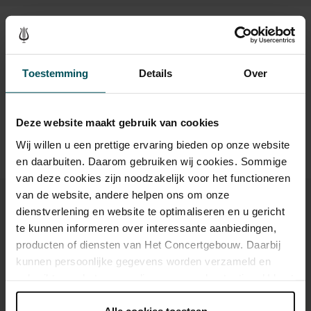
Tickets
Drinks are not included in the price of admission. Are you
Toestemming
Details
Over
under 30 years of age? Sprint tickets are online available 4
hours in advance.
More information about sprint tickets
Deze website maakt gebruik van cookies
Prices do not include transaction fee: € 5 per order.
Wij willen u een prettige ervaring bieden op onze website
en daarbuiten. Daarom gebruiken wij cookies. Sommige
van deze cookies zijn noodzakelijk voor het functioneren
van de website, andere helpen ons om onze
dienstverlening en website te optimaliseren en u gericht
te kunnen informeren over interessante aanbiedingen,
producten of diensten van Het Concertgebouw. Daarbij
You might also like:
kunnen persoonlijke gegevens worden verzameld en
gebruikt voor het personaliseren van advertenties. U kunt
Fri, Sep 11, 2026
onder 'aanpassen' zelf welke cookies wij mogen
plaatsen.