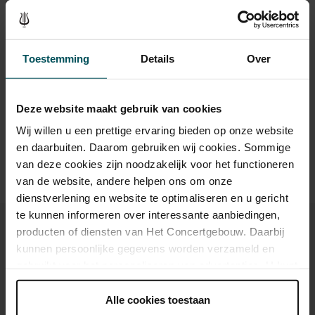
Toestemming
Details
Over
Drinks are included in the price of admission. Are you under
30 years of age? Sprint tickets are available 4 hours in
Deze website maakt gebruik van cookies
advance via the online ordering process.
More information
about sprint tickets<
Wij willen u een prettige ervaring bieden op onze website
en daarbuiten. Daarom gebruiken wij cookies. Sommige
Prices do not include transaction fee: € 5 per order.
van deze cookies zijn noodzakelijk voor het functioneren
van de website, andere helpen ons om onze
dienstverlening en website te optimaliseren en u gericht
te kunnen informeren over interessante aanbiedingen,
producten of diensten van Het Concertgebouw. Daarbij
kunnen persoonlijke gegevens worden verzameld en
gebruikt voor het personaliseren van advertenties. U kunt
You might also like:
onder 'aanpassen' zelf welke cookies wij mogen
plaatsen.
Alle cookies toestaan