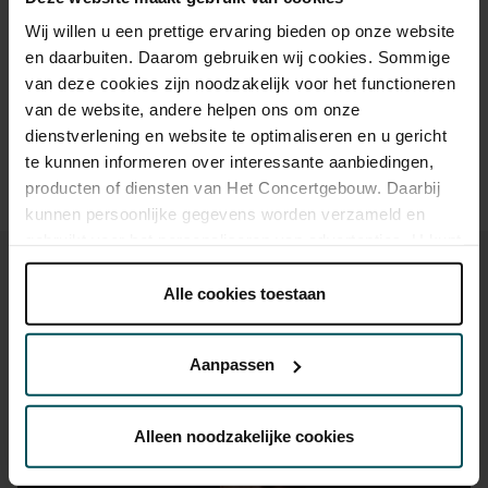
Wij willen u een prettige ervaring bieden op onze website
Drinks are included in the price of admission. Are you under
en daarbuiten. Daarom gebruiken wij cookies. Sommige
30 years of age? Sprint tickets are available 4 hours in
van deze cookies zijn noodzakelijk voor het functioneren
advance via the online ordering process.
More information
van de website, andere helpen ons om onze
about sprint tickets<
dienstverlening en website te optimaliseren en u gericht
Prices do not include transaction fee: € 5 per order.
te kunnen informeren over interessante aanbiedingen,
producten of diensten van Het Concertgebouw. Daarbij
kunnen persoonlijke gegevens worden verzameld en
gebruikt voor het personaliseren van advertenties. U kunt
onder 'aanpassen' zelf welke cookies wij mogen
plaatsen.
Alle cookies toestaan
Lees onze cookieverklaring hier.
Lees onze
privacyverklaring hier.
You might also like:
Aanpassen
Via de
cookieverklaring
op onze website kunt u uw
Mon, Sep 7, 2026
toestemming op elk moment wijzigen of intrekken.
Alleen noodzakelijke cookies