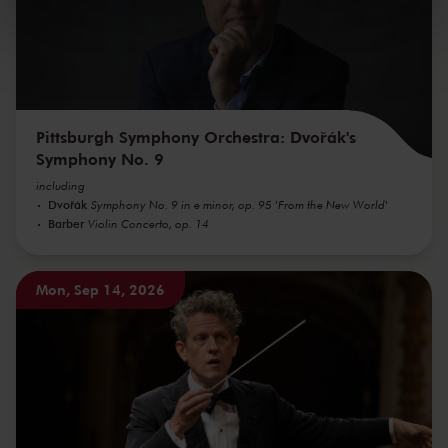
We werken samen met
32 derden
die uw gegevens
kunnen ontvangen en verwerken.
Pittsburgh Symphony Orchestra: Dvořák's
Symphony No. 9
including
Dvořák
Symphony No. 9 in e minor, op. 95 'From the New World'
Barber
Violin Concerto, op. 14
Mon, Sep 14, 2026