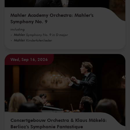
Mahler Academy Orchestra: Mahler's
Symphony No. 9
including
Mahler
Symphony No. 9 in D major
Mahler
Kindertotenlieder
Wed, Sep 16, 2026
Concertgebouw Orchestra & Klaus Mäkelä:
Berlioz's Symphonie Fantastique