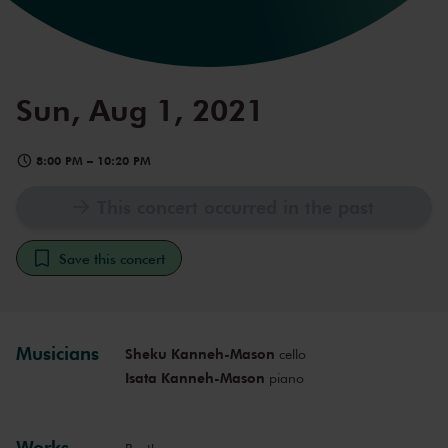
Sun, Aug 1, 2021
8:00 PM
–
10:20 PM
This concert occurred in the past
Save this concert
Musicians
Sheku Kanneh-Mason
cello
Isata Kanneh-Mason
piano
Works