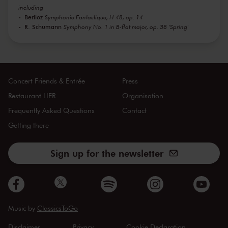
including
Berlioz
Symphonie Fantastique, H 48, op. 14
R. Schumann
Symphony No. 1 in B-flat major, op. 38 'Spring'
Concert Friends & Entrée
Press
Restaurant LIER
Organisation
Frequently Asked Questions
Contact
Getting there
Sign up for the newsletter
Music by
ClassicsToGo
Disclaimer
Privacy
Cookie Declaration