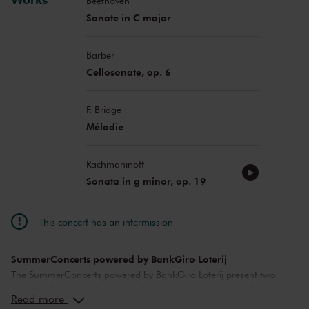
Beethoven
Sonate in C major
Barber
Cellosonate, op. 6
F. Bridge
Mélodie
Rachmaninoff
Sonata in g minor, op. 19
This concert has an intermission
SummerConcerts powered by BankGiro Loterij
The SummerConcerts powered by BankGiro Loterij present two
months of wonderful concerts, from classical to jazz and from pop
Read more
music to film scores. Top musicians from the Netherlands and