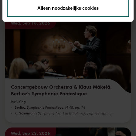
toestemming op elk moment wijzigen of intrekken.
You might also like:
Alleen noodzakelijke cookies
Wed, Sep 16, 2026
We werken samen met
32 derden
die uw gegevens
kunnen ontvangen en verwerken.
Concertgebouw Orchestra & Klaus Mäkelä:
Berlioz's Symphonie Fantastique
including
Berlioz
Symphonie Fantastique, H 48, op. 14
R. Schumann
Symphony No. 1 in B-flat major, op. 38 'Spring'
Wed, Sep 23, 2026