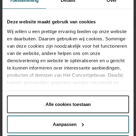
Toestemming
Details
Over
Deze website maakt gebruik van cookies
Wij willen u een prettige ervaring bieden op onze website
en daarbuiten. Daarom gebruiken wij cookies. Sommige
Tickets
van deze cookies zijn noodzakelijk voor het functioneren
van de website, andere helpen ons om onze
Drinks are included in the price of admission. Are you under
dienstverlening en website te optimaliseren en u gericht
30 years of age? Sprint tickets are available 4 hours in
te kunnen informeren over interessante aanbiedingen,
advance via the online ordering process.
More information
producten of diensten van Het Concertgebouw. Daarbij
about sprint tickets<
kunnen persoonlijke gegevens worden verzameld en
Prices do not include transaction fee: € 5 per order.
gebruikt voor het personaliseren van advertenties. U kunt
onder 'aanpassen' zelf welke cookies wij mogen
plaatsen.
Alle cookies toestaan
Lees onze cookieverklaring hier.
Lees onze
privacyverklaring hier.
Aanpassen
Via de
cookieverklaring
op onze website kunt u uw