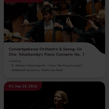
Concertgebouw Orchestra & Seong-Jin
Cho: Tchaikovsky's Piano Concerto No. 1
including
R. Strauss
Walzerfolge No. 1 (from 'Der Rosenkavalier')
Hindemith
Symphony 'Mathis der Maler'
Fri, Sep 25, 2026