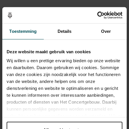
Toestemming
Details
Over
Tickets
Drinks are included in the price of admission. Are you under
Deze website maakt gebruik van cookies
30 years of age? Sprint tickets are available 4 hours in
advance via the online ordering process.
More information
Wij willen u een prettige ervaring bieden op onze website
about sprint tickets<
en daarbuiten. Daarom gebruiken wij cookies. Sommige
van deze cookies zijn noodzakelijk voor het functioneren
Prices do not include transaction fee: € 5 per order.
van de website, andere helpen ons om onze
dienstverlening en website te optimaliseren en u gericht
te kunnen informeren over interessante aanbiedingen,
producten of diensten van Het Concertgebouw. Daarbij
kunnen persoonlijke gegevens worden verzameld en
gebruikt voor het personaliseren van advertenties. U kunt
onder 'aanpassen' zelf welke cookies wij mogen