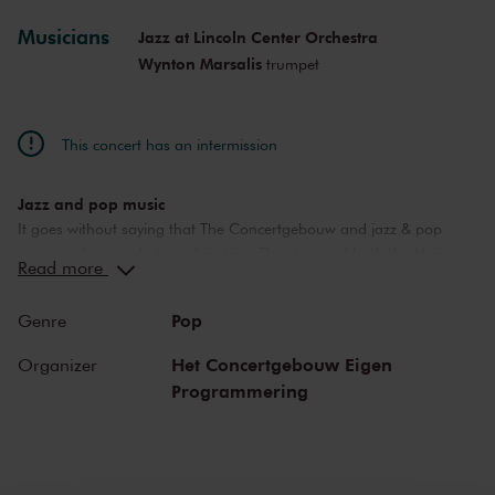
Musicians
Jazz at Lincoln Center Orchestra
Wynton Marsalis
trumpet
This concert has an intermission
Jazz and pop music
It goes without saying that The Concertgebouw and jazz & pop
music make a perfect combination. The stages of both the Main
Read more
Hall and the Recital Hall have borne witness to nearly the whole of
jazz history. Sarah Vaughan and Ella Fitzgerald have both
Pop
Genre
performed here, as have Miles Davis and Louis Armstrong. Famous
pop stars and bands that have graced the stage of the Main Hall
Het Concertgebouw Eigen
Organizer
include Frank Zappa, the Doors and the Eagles, to name but a few.
Programmering
Legendary concerts, in the present as well as the past.