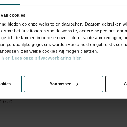
 van cookies
varing bieden op onze website en daarbuiten. Daarom gebruiken 
jk voor het functioneren van de website, andere helpen ons om o
u gericht te kunnen informeren over interessante aanbiedingen, p
en persoonlijke gegevens worden verzameld en gebruikt voor he
aanpassen' zelf welke cookies wij mogen plaatsen.
Category
hier.
Lees onze privacyverklaring hier.
2
nze website kunt u uw toestemming op elk moment wijzigen of i
€10.50
ookies
Aanpassen
A
erden
die uw gegevens kunnen ontvangen en verwerken.
€10.50