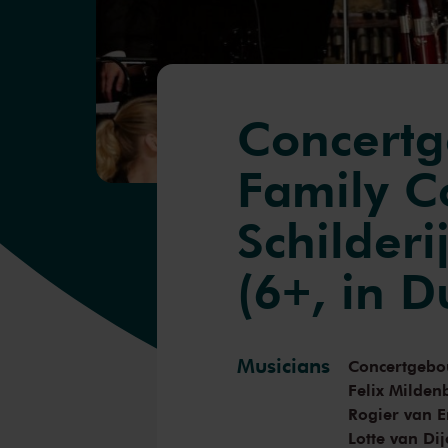
Concert
Family C
Schilderi
(6+, in D
Musicians
Concertgebo
Felix Milden
Rogier van E
Lotte van Dij