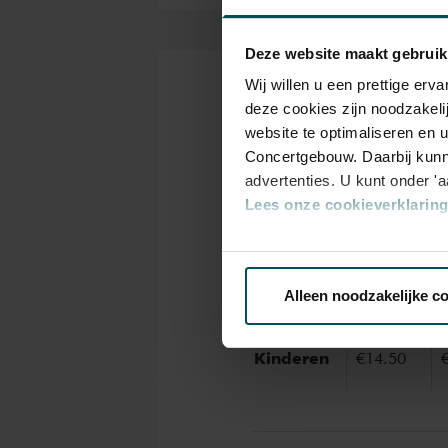
Deze website maakt gebruik
Wij willen u een prettige er
Tickets
deze cookies zijn noodzakeli
website te optimaliseren en 
Concertgebouw. Daarbij kunn
advertenties. U kunt onder '
Category
Lees onze cookieverklaring 
1
Via de
cookieverklaring
op o
Standaard
€18.00
Alleen noodzakelijke c
We werken samen met
32 d
Kinderen
€14.50