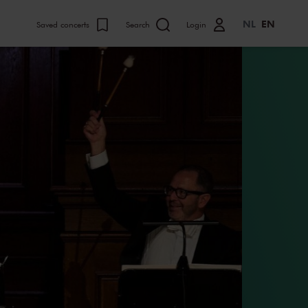
NL
EN
Saved concerts
Search
Login