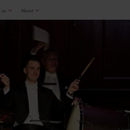
 us
About