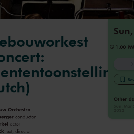
Sun,
gebouworkest
1:00 P
oncert:
jententoonstelling
Sav
utch)
Other da
Sun, Mar 
uw Orchestra
2022
berger
conductor
rkel
actor
ck
text, director