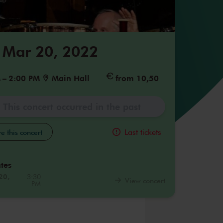
 Mar 20, 2022
M
–
2:00 PM
Main Hall
from 10,50
This concert occurred in the past
Last tickets
e this concert
tes
20,
3:30
View concert
PM