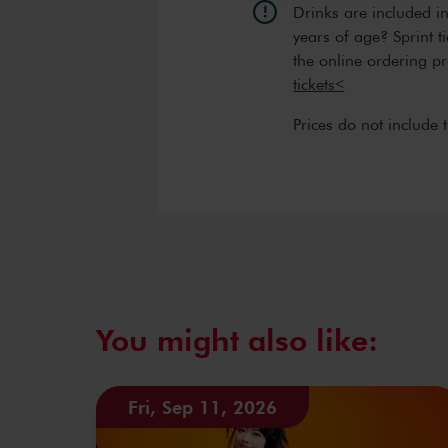
Drinks are included i
years of age? Sprint t
the online ordering p
tickets<
Prices do not include 
You might also like:
Fri, Sep 11, 2026