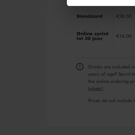
Standaard
€38.50
Online sprint
€16.00
tot 30 jaar
Drinks are included i
years of age? Sprint t
the online ordering p
tickets<
Prices do not include 