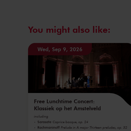
You might also like:
Wed, Sep 9, 2026
Free Lunchtime Concert:
Klassiek op het Amstelveld
including
Sarasate
Caprice basque, op. 24
Rachmaninoff
Prelude in A major Thirteen preludes, op. 32