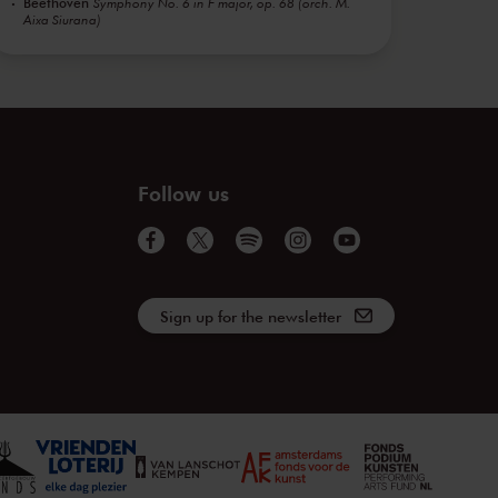
Beethoven
Symphony No. 6 in F major, op. 68 (orch. M.
Aixa Siurana)
Follow us
Sign up for the newsletter