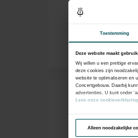
chamber music concerts in the 
Ch
Genre
organized by the Friends of 
series of three diverse and in
Ver
Organizer
qualities of these top musicians
en 
Toestemming
Deze website maakt gebruik
Wij willen u een prettige er
deze cookies zijn noodzakeli
website te optimaliseren en 
Concertgebouw. Daarbij kunn
advertenties. U kunt onder '
Tickets
Lees onze cookieverklaring 
Via de
cookieverklaring
op o
Catego
Alleen noodzakelijke c
1
We werken samen met
32 d