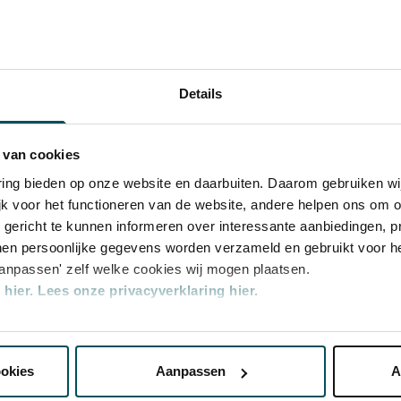
Recital Hall as part of the Close-up Series,
amber Music
the orchestra and The Concertgebouw. Two
timate concerts each allow you to enjoy the
eniging Vrienden van Het Concertgebouw
 to the fullest.
het Koninklijk Concertgebouworkest
Details
 van cookies
varing bieden op onze website en daarbuiten. Daarom gebruiken 
jk voor het functioneren van de website, andere helpen ons om o
u gericht te kunnen informeren over interessante aanbiedingen, p
en persoonlijke gegevens worden verzameld en gebruikt voor he
aanpassen' zelf welke cookies wij mogen plaatsen.
hier.
Lees onze privacyverklaring hier.
nze website kunt u uw toestemming op elk moment wijzigen of i
ry
ookies
Aanpassen
A
erden
die uw gegevens kunnen ontvangen en verwerken.