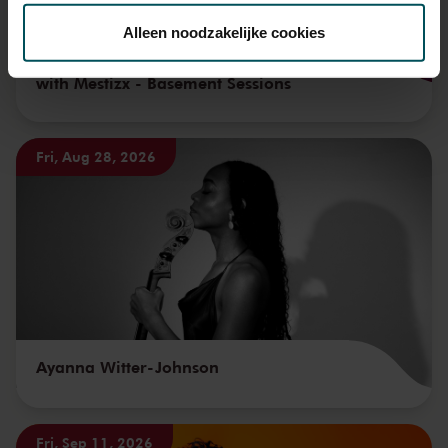
toestemming op elk moment wijzigen of intrekken.
Alleen noodzakelijke cookies
Ibelisse Guardia Ferragutti & Frank Rosaly
with Mestizx - Basement Sessions
We werken samen met
32 derden
die uw gegevens
kunnen ontvangen en verwerken.
Fri, Aug 28, 2026
Ayanna Witter-Johnson
Fri, Sep 11, 2026