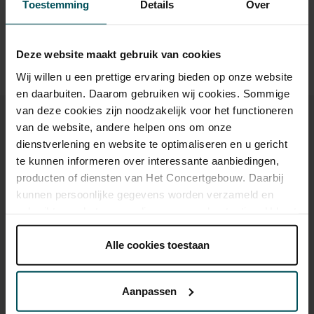
under 30 years of age? Sprint tickets are online available 4
Toestemming
Details
Over
hours in advance.
More information about sprint tickets
Prices do not include transaction fee: € 5 per order.
Deze website maakt gebruik van cookies
Wij willen u een prettige ervaring bieden op onze website
en daarbuiten. Daarom gebruiken wij cookies. Sommige
van deze cookies zijn noodzakelijk voor het functioneren
van de website, andere helpen ons om onze
dienstverlening en website te optimaliseren en u gericht
te kunnen informeren over interessante aanbiedingen,
You might also like:
producten of diensten van Het Concertgebouw. Daarbij
kunnen persoonlijke gegevens worden verzameld en
Fri, Aug 28, 2026
gebruikt voor het personaliseren van advertenties. U kunt
onder 'aanpassen' zelf welke cookies wij mogen
plaatsen.
Alle cookies toestaan
Lees onze cookieverklaring hier.
Lees onze
privacyverklaring hier.
Aanpassen
Via de
cookieverklaring
op onze website kunt u uw