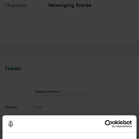
Vereniging Entrée
Organizer
Tickets
Category Standard
Standard
€2.50
Drinks are not included in the price of admission. Are you