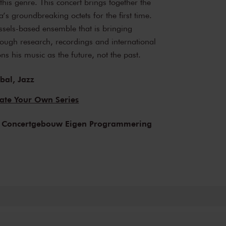
 this genre. This concert brings together the
a’s groundbreaking octets for the first time.
els-based ensemble that is bringing
hrough research, recordings and international
ons his music as the future, not the past.
bal,
Jazz
ate Your Own Series
 Concertgebouw Eigen Programmering