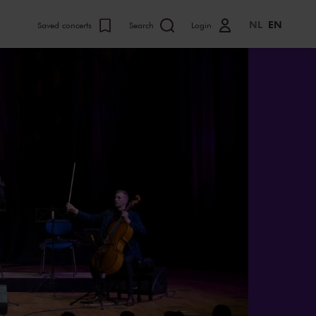
NL
EN
Saved concerts
Search
Login