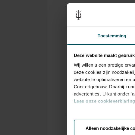
Tickets
Category
C
Toestemming
1+
1
Deze website maakt gebruik
Standard
€35.00
€2
Wij willen u een prettige er
deze cookies zijn noodzakeli
website te optimaliseren en 
Concertgebouw. Daarbij kunn
Drinks are not includ
advertenties. U kunt onder '
30 years of age? Sprin
Lees onze cookieverklaring 
advance.
More informa
Via de
cookieverklaring
op o
Prices do not include 
Alleen noodzakelijke c