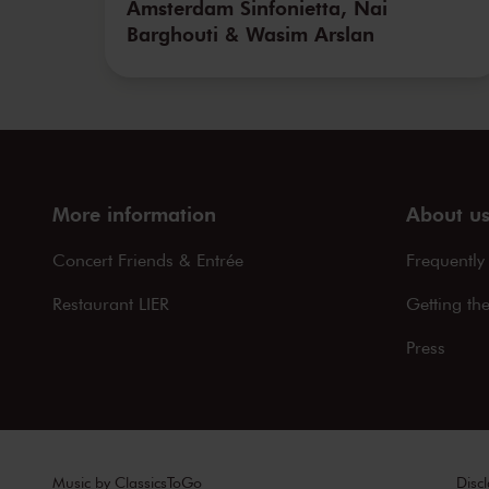
Amsterdam Sinfonietta, Nai
Barghouti & Wasim Arslan
More information
About u
Concert Friends & Entrée
Frequently
Restaurant LIER
Getting th
Press
Music by
ClassicsToGo
Disc