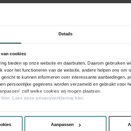
ategory
Category
Details
2
 van cookies
9.00
€25.00
varing bieden op onze website en daarbuiten. Daarom gebruiken 
jk voor het functioneren van de website, andere helpen ons om o
u gericht te kunnen informeren over interessante aanbiedingen, p
en persoonlijke gegevens worden verzameld en gebruikt voor he
ed in the price of admission. Are you under
aanpassen' zelf welke cookies wij mogen plaatsen.
t tickets are online available 4 hours in
hier.
Lees onze privacyverklaring hier.
tion about sprint tickets
nze website kunt u uw toestemming op elk moment wijzigen of i
transaction fee: € 5 per order.
ookies
Aanpassen
A