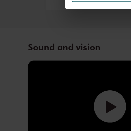
We werken samen met
32 d
Sound and vision