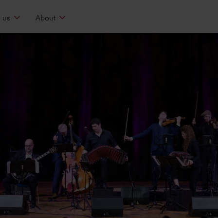
 us
About