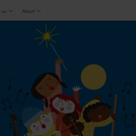
 us
About