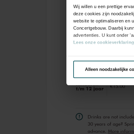
Wij willen u een prettige er
Tickets
deze cookies zijn noodzakeli
website te optimaliseren en 
Concertgebouw. Daarbij kunn
advertenties. U kunt onder '
Category
Lees onze cookieverklaring 
Standaar
Via de
cookieverklaring
op o
Standaard
€16.00
Alleen noodzakelijke c
We werken samen met
32 d
Kinderen
€15.00
t/m 12 jaar
Drinks are not includ
30 years of age? Sprin
advance.
More informa