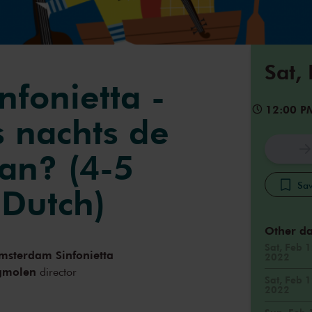
Sat,
nfonietta -
12:00 P
s nachts de
aan? (4-5
Sav
 Dutch)
Other da
Sat, Feb 1
msterdam Sinfonietta
2022
gmolen
director
Sat, Feb 1
2022