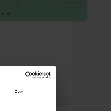
13,
10:00
View concert
AM
13,
12:00
View concert
PM
ates
13,
2:00
View concert
PM
Over