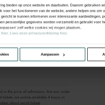
varing bieden op onze website en daarbuiten. Daarom gebruiken 
jk voor het functioneren van de website, andere helpen ons om o
u gericht te kunnen informeren over interessante aanbiedingen, p
en persoonlijke gegevens worden verzameld en gebruikt voor he
aanpassen' zelf welke cookies wij mogen plaatsen.
hier.
Lees onze privacyverklaring hier.
d
nze website kunt u uw toestemming op elk moment wijzigen of i
ookies
Aanpassen
A
erden
die uw gegevens kunnen ontvangen en verwerken.
ed in the price of admission. Are you under
t tickets are online available 4 hours in
tion about sprint tickets