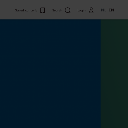
NL
EN
Saved concerts
Search
Login