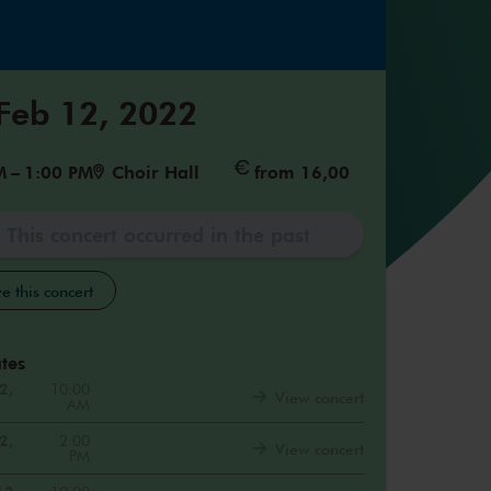
 Feb 12, 2022
M
–
1:00 PM
Choir Hall
from 16,00
This concert occurred in the past
e this concert
tes
2,
10:00
View concert
AM
2,
2:00
View concert
PM