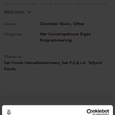
For lovers of chamber music the Recital Hall is the venue of choice.
You can hear the musicians breathe and you can practically touch
Read more
them. This hall is also cherished by musicians for its beautiful
acoustics and direct contact with the audience. In the Recital Hall
Chamber Music,
Other
Genre
you can hear the best musicians of our time. Buy your tickets now
and experience the magic of the Recital Hall for yourself!
Het Concertgebouw Eigen
Organizer
Programmering
Thanks to:
het Fonds Hemelbestormers,
het F.d.B.v.K. Tafjord
Fonds
Tickets