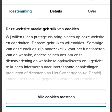
Toestemming
Details
Over
Category 1+
Category 1
Category 2
Standard
€25.00
€19.00
€17.00
Deze website maakt gebruik van cookies
Wij willen u een prettige ervaring bieden op onze website
en daarbuiten. Daarom gebruiken wij cookies. Sommige
van deze cookies zijn noodzakelijk voor het functioneren
As a participant of the Friends Lottery, you can order tickets for this
van de website, andere helpen ons om onze
concert with a 50% discount.
dienstverlening en website te optimaliseren en u gericht
te kunnen informeren over interessante aanbiedingen,
producten of diensten van Het Concertgebouw. Daarbij
Drinks are included in the price of admission. Are you under
kunnen persoonlijke gegevens worden verzameld en
30 years of age? Sprint tickets are available 4 hours in
gebruikt voor het personaliseren van advertenties. U kunt
advance via the online ordering process.
More information
onder 'aanpassen' zelf welke cookies wij mogen
about sprint tickets<
plaatsen.
Alle cookies toestaan
Lees onze cookieverklaring hier.
Lees onze
Prices do not include transaction fee: € 5 per order.
privacyverklaring hier.