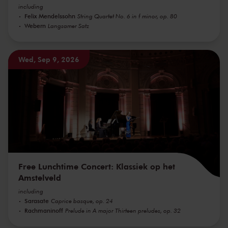
including
Felix Mendelssohn
String Quartet No. 6 in f minor, op. 80
Webern
Langsamer Satz
Wed, Sep 9, 2026
Free Lunchtime Concert: Klassiek op het
Amstelveld
including
Sarasate
Caprice basque, op. 24
Rachmaninoff
Prelude in A major Thirteen preludes, op. 32