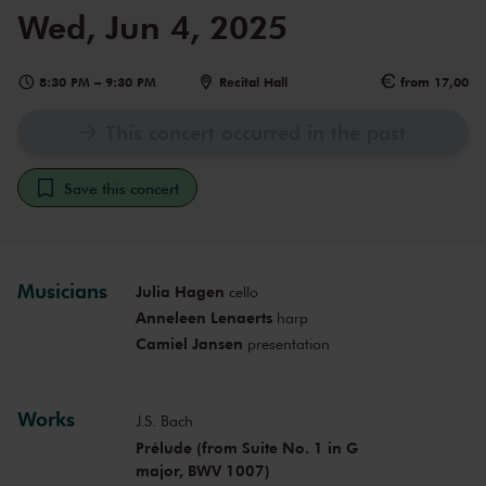
Wed, Jun 4, 2025
8:30 PM
–
9:30 PM
Recital Hall
from 17,00
This concert occurred in the past
Save this concert
Musicians
Julia Hagen
cello
Anneleen Lenaerts
harp
Camiel Jansen
presentation
Works
J.S. Bach
Prélude (from Suite No. 1 in G
major, BWV 1007)