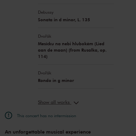
Debussy
Sonata in d minor, L. 135
Dvořák
Mesícku na nebi hlubokém (Lied
aan de maan) (from Rusalka, op.
114)
Dvořák
Rondo in g minor
Show all works
This concert has no intermission
An unforgettable musical experience