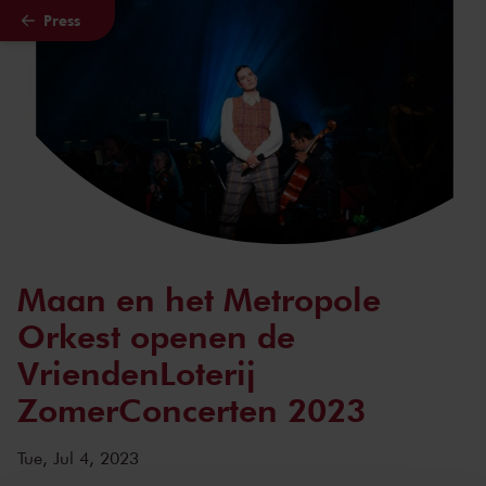
Press
Skip to main content
Maan en het Metropole
Orkest openen de
VriendenLoterij
ZomerConcerten 2023
Tue, Jul 4, 2023