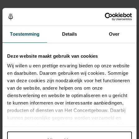
In The Concertgebouw
Visitors are not allowed to make audio or visual recordings from the
start of a concert until the final applause. Mobile phones must be
Toestemming
Details
Over
turned off in the concert halls. Smoking is prohibited. Large coats,
packages, umbrellas and similar items must be checked at the
cloakroom.
Deze website maakt gebruik van cookies
Programme changes
Wij willen u een prettige ervaring bieden op onze website
en daarbuiten. Daarom gebruiken wij cookies. Sommige
Changes made to a programme do not give ticket holders the right
van deze cookies zijn noodzakelijk voor het functioneren
to a refund. The concert organisers will of course keep any such
van de website, andere helpen ons om onze
changes to a minimum. The latest programme information is
dienstverlening en website te optimaliseren en u gericht
available on our website and in our newsletter.
te kunnen informeren over interessante aanbiedingen,
producten of diensten van Het Concertgebouw. Daarbij
Radio and television broadcasts
kunnen persoonlijke gegevens worden verzameld en
Concerts are sometimes recorded for radio or television broadcasts.
gebruikt voor het personaliseren van advertenties. U kunt
Every effort is made to keep any disruptions to a minimum.
onder 'aanpassen' zelf welke cookies wij mogen