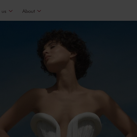
 us
About