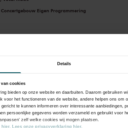
 performed here, as have Miles Davis and
stars and bands that have graced the stage
 Concertgebouw Eigen Programmering
nk Zappa, the Doors and the Eagles, to name
 in the present as well as the past.
Details
 van cookies
varing bieden op onze website en daarbuiten. Daarom gebruiken 
ategory
Category
jk voor het functioneren van de website, andere helpen ons om o
3
u gericht te kunnen informeren over interessante aanbiedingen, p
en persoonlijke gegevens worden verzameld en gebruikt voor he
aanpassen' zelf welke cookies wij mogen plaatsen.
8.00
€29.00
hier.
Lees onze privacyverklaring hier.