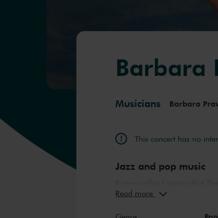
Barbara 
Musicians
Barbara Prav
This concert has no inte
Jazz and pop music
It goes without saying that 
Read more
a perfect combination. The st
Hall have borne witness to ne
Po
Genre