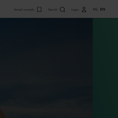
NL
EN
Saved concerts
Search
Login