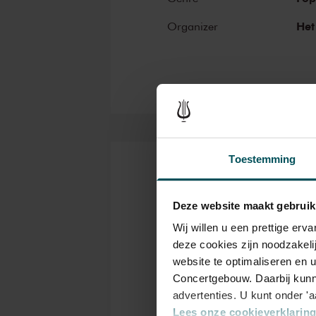
and Ella Fitzgerald have both
Louis Armstrong. Famous pop 
Het
Organizer
of the Main Hall include Fra
but a few. Legendary concerts,
Toestemming
Tickets
Deze website maakt gebruik
Wij willen u een prettige er
Category
C
deze cookies zijn noodzakeli
1
2
website te optimaliseren en 
Concertgebouw. Daarbij kunn
advertenties. U kunt onder '
Standard
€46.00
€3
Lees onze cookieverklaring 