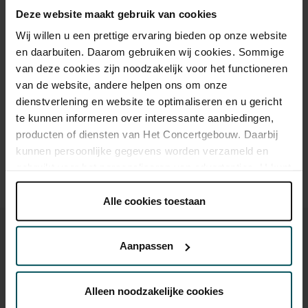
Deze website maakt gebruik van cookies
As a participant of the Friends Lottery, you can order tickets for this
concert with a 50% discount.
Wij willen u een prettige ervaring bieden op onze website
en daarbuiten. Daarom gebruiken wij cookies. Sommige
van deze cookies zijn noodzakelijk voor het functioneren
van de website, andere helpen ons om onze
Drinks are included in the price of admission. Are you under
dienstverlening en website te optimaliseren en u gericht
30 years of age? Sprint tickets are available 4 hours in
advance via the online ordering process.
More information
te kunnen informeren over interessante aanbiedingen,
about sprint tickets<
producten of diensten van Het Concertgebouw. Daarbij
kunnen persoonlijke gegevens worden verzameld en
Prices do not include transaction fee: € 5 per order.
gebruikt voor het personaliseren van advertenties. U kunt
onder 'aanpassen' zelf welke cookies wij mogen
plaatsen.
Alle cookies toestaan
Lees onze cookieverklaring hier.
Lees onze
privacyverklaring hier.
Aanpassen
Via de
cookieverklaring
op onze website kunt u uw
toestemming op elk moment wijzigen of intrekken.
You might also like:
Alleen noodzakelijke cookies