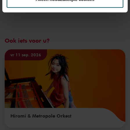
We werken samen met
32 derden
die uw gegevens
kunnen ontvangen en verwerken.
Ook iets voor u?
vr 11 sep. 2026
Hiromi & Metropole Orkest