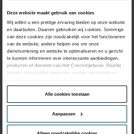
Standaard
€ 12,00
Deze website maakt gebruik van cookies
Wij willen u een prettige ervaring bieden op onze website
en daarbuiten. Daarom gebruiken wij cookies. Sommige
van deze cookies zijn noodzakelijk voor het functioneren
Als deelnemer van de VriendenLoterij bestelt u voor dit concert
van de website, andere helpen ons om onze
kaarten met 50% korting.
Meer informatie.
dienstverlening en website te optimaliseren en u gericht
te kunnen informeren over interessante aanbiedingen,
producten of diensten van Het Concertgebouw. Daarbij
Drankjes zijn bij de prijs inbegrepen. Ben je jonger dan 30
kunnen persoonlijke gegevens worden verzameld en
jaar? Eventuele sprintkaarten zijn 4 uur van tevoren via de
gebruikt voor het personaliseren van advertenties. U kunt
online bestelflow beschikbaar.
Meer informatie over
onder 'aanpassen' zelf welke cookies wij mogen
sprintkaarten
plaatsen.
Alle cookies toestaan
Lees onze cookieverklaring hier.
Lees onze
Prijzen zijn exclusief transactiekosten: € 5 per bestelling. Wilt
u rolstoelplaatsen bestellen? Mail naar
privacyverklaring hier.
Aanpassen
kassa@concertgebouw.nl of bel de Concertgebouwlijn op
020 – 671 83 45.
Via de
cookieverklaring
op onze website kunt u uw
toestemming op elk moment wijzigen of intrekken.
Alleen noodzakelijke cookies