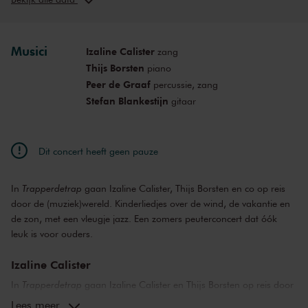
wo 5 jul. 2023
15:30
Bekijk concert
Musici
Izaline Calister
zang
Thijs Borsten
piano
Peer de Graaf
percussie, zang
Stefan Blankestijn
gitaar
Dit concert heeft geen pauze
In
Trapperdetrap
gaan Izaline Calister, Thijs Borsten en co op reis
door de (muziek)wereld. Kinderliedjes over de wind, de vakantie en
de zon, met een vleugje jazz. Een zomers peuterconcert dat óók
leuk is voor ouders.
Izaline Calister
In
Trapperdetrap
gaan Izaline Calister en Thijs Borsten op reis door
de hele (muziek)wereld. Met Stefan Blankestijn op gitaar brengen ze
Lees meer