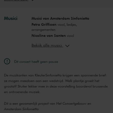
zo 22 nov. 2026
12:00
Bekijk concert
Musici
Musici van Amsterdam Sinfonietta
zo 22 nov. 2026
14:00
Bekijk concert
Petra Griffioen
viool, liedjes,
arrangementen
za 28 nov. 2026
12:00
Bekijk concert
Nicoline van Santen
viool
Inki Varga
viool, altviool
za 28 nov. 2026
14:00
Bekijk concert
Bekijk alle musici
Örs Köszeghy
cello
Anne-Bartje Fontein
altviool
za 30 jan. 2027
10:00
Bekijk concert
Servaas Jessen
contrabas
Dit concert heeft geen pauze
Mark Haayema
regie, script
za 30 jan. 2027
12:00
Bekijk concert
Saskia Egtberts
regie
De muzikanten van KleuterSinfonietta krijgen een spannende brief:
Cynthia Borst
decor
za 30 jan. 2027
14:00
Bekijk concert
ze mogen meedoen aan een wedstrijd. Welk plantje groeit het
grootst? Stuiter lekker mee in deze voorstelling boordevol bruisende
za 3 apr. 2027
10:00
Bekijk concert
en ontroerende muziek.
za 3 apr. 2027
12:00
Bekijk concert
Dit is een gezamenlijk project van Het Concertgebouw en
Amsterdam Sinfonietta.