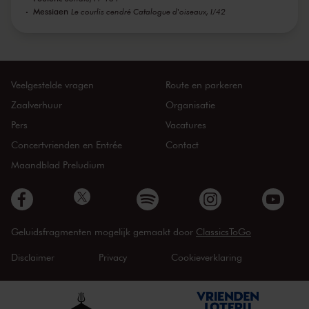
Messiaen
Le courlis cendré Catalogue d'oiseaux, I/42
Veelgestelde vragen
Route en parkeren
Zaalverhuur
Organisatie
Pers
Vacatures
Concertvrienden en Entrée
Contact
Maandblad Preludium
Geluidsfragmenten mogelijk gemaakt door
ClassicsToGo
Disclaimer
Privacy
Cookieverklaring