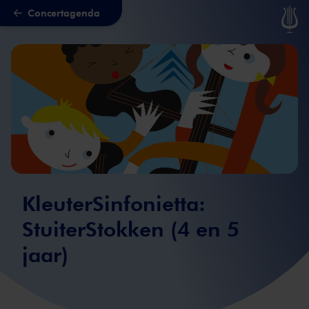
Concertagenda
Naar hoofdcontent
KleuterSinfonietta:
StuiterStokken (4 en 5
jaar)