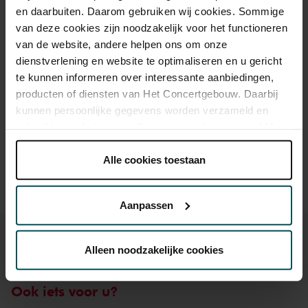
en daarbuiten. Daarom gebruiken wij cookies. Sommige
van deze cookies zijn noodzakelijk voor het functioneren
van de website, andere helpen ons om onze
Drankjes zijn niet bij de prijs inbegrepen. Ben je jonger dan
dienstverlening en website te optimaliseren en u gericht
30 jaar? Eventuele sprintkaarten zijn 4 uur van tevoren via de
te kunnen informeren over interessante aanbiedingen,
online bestelflow beschikbaar.
Meer informatie over
producten of diensten van Het Concertgebouw. Daarbij
sprintkaarten
kunnen persoonlijke gegevens worden verzameld en
Prijzen zijn exclusief transactiekosten: € 5 per bestelling. Wilt
gebruikt voor het personaliseren van advertenties. U kunt
u rolstoelplaatsen bestellen? Mail naar
onder 'aanpassen' zelf welke cookies wij mogen
kassa@concertgebouw.nl of bel de Concertgebouwlijn op
plaatsen.
Alle cookies toestaan
020 – 671 83 45.
Lees onze cookieverklaring hier.
Lees onze
privacyverklaring hier.
Aanpassen
Via de
cookieverklaring
op onze website kunt u uw
toestemming op elk moment wijzigen of intrekken.
Alleen noodzakelijke cookies
Ook iets voor u?
We werken samen met
32 derden
die uw gegevens
kunnen ontvangen en verwerken.