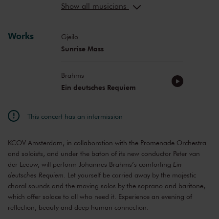
Michael Wilmering
baritone
Show all musicians
Works
Gjeilo
Sunrise Mass
Brahms
Ein deutsches Requiem
This concert has an intermission
KCOV Amsterdam, in collaboration with the Promenade Orchestra
and soloists, and under the baton of its new conductor Peter van
der Leeuw, will perform Johannes Brahms’s comforting
Ein
deutsches Requiem
. Let yourself be carried away by the majestic
choral sounds and the moving solos by the soprano and baritone,
which offer solace to all who need it. Experience an evening of
reflection, beauty and deep human connection.