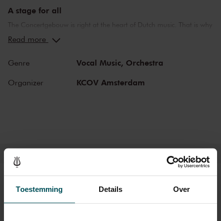
A stage for all
The Concertgebouw is right at the heart of Dutch music. That is why
we love to welcome the best amateur orchestras and choirs of the
Read more
Netherlands. To an amateur musician a performance at the
Concertgebouw is always special, often marking the end of an
Vocal Music,
Orchestra
Genre
extensive period of rehearsals. Please note: although these concerts
are of a high standard, they are not performed by professional
KCOV Amsterdam
Organizer
ensembles.
Tickets
Toestemming
Details
Over
Category 1
Category 2