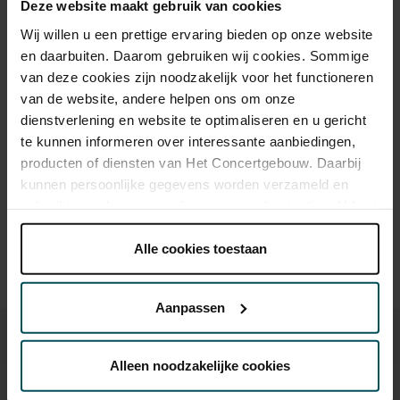
Deze website maakt gebruik van cookies
Wij willen u een prettige ervaring bieden op onze website
Standard
€48.00
€41.00
en daarbuiten. Daarom gebruiken wij cookies. Sommige
van deze cookies zijn noodzakelijk voor het functioneren
Cultural Youth Pass
€32.50
€32.50
van de website, andere helpen ons om onze
dienstverlening en website te optimaliseren en u gericht
te kunnen informeren over interessante aanbiedingen,
Drinks are included in the price of admission. Are you under
producten of diensten van Het Concertgebouw. Daarbij
30 years of age? Sprint tickets are available 4 hours in
kunnen persoonlijke gegevens worden verzameld en
advance via the online ordering process.
More information
gebruikt voor het personaliseren van advertenties. U kunt
about sprint tickets<
onder 'aanpassen' zelf welke cookies wij mogen
Prices do not include transaction fee: € 5 per order.
plaatsen.
Alle cookies toestaan
Lees onze cookieverklaring hier.
Lees onze
privacyverklaring hier.
Aanpassen
Via de
cookieverklaring
op onze website kunt u uw
toestemming op elk moment wijzigen of intrekken.
Alleen noodzakelijke cookies