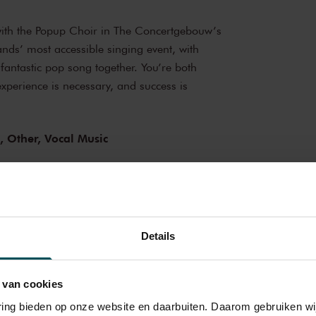
 with the Popup Choir in The Concertgebouw’s
ands’ most accessible singing event, with
fantastic pop song together. You’re both
perience is necessary, and success is
p,
Other,
Vocal Music
catie - Participatie
Details
 van cookies
varing bieden op onze website en daarbuiten. Daarom gebruiken 