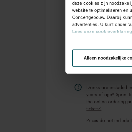
Tickets
deze cookies zijn noodzakeli
website te optimaliseren en 
Concertgebouw. Daarbij kunn
advertenties. U kunt onder '
Category
Lees onze cookieverklaring 
Standard
Via de
cookieverklaring
op o
Standard
€20.00
Alleen noodzakelijke c
We werken samen met
32 d
Drinks are included i
years of age? Sprint t
the online ordering p
tickets<
Prices do not include 