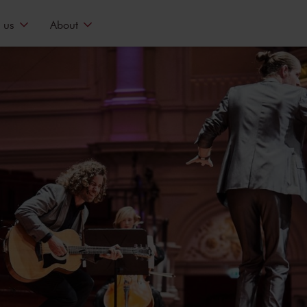
 us
About