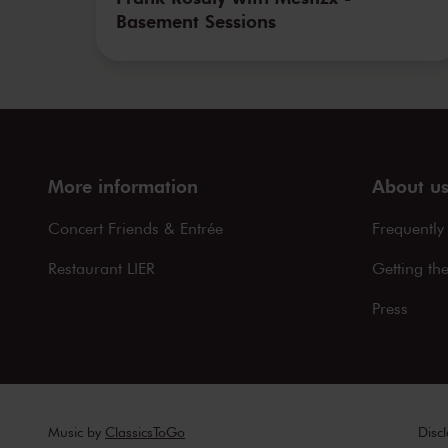
Basement Sessions
More information
About u
Concert Friends & Entrée
Frequently
Restaurant LIER
Getting th
Press
Music by
ClassicsToGo
Disc