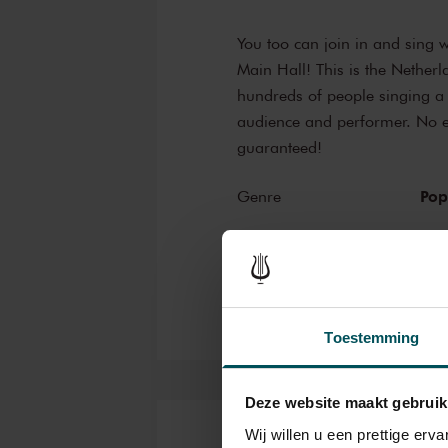
You too can join in and sing
Main Hall! This is the Netherl
hundreds of people singing a 
audience and performer. No ex
guaranteed!
Po
Genre
Edu
Organizer
Toestemming
Deze website maakt gebruik
Wij willen u een prettige er