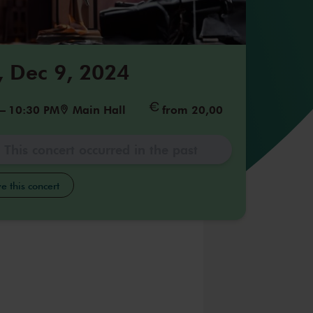
 Dec 9, 2024
–
10:30 PM
Main Hall
from 20,00
This concert occurred in the past
e this concert