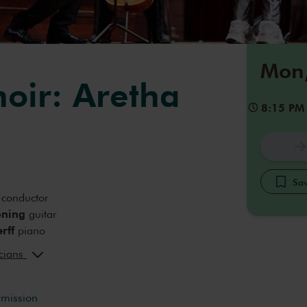
Mon,
oir: Aretha
8:15 PM
Sav
conductor
oning
guitar
rff
piano
s
drums, percussion
icians
r
bass
rmission