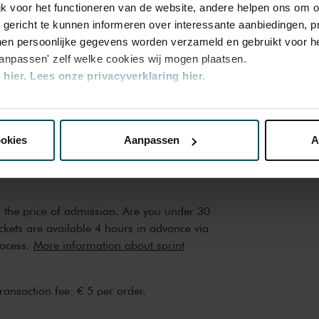
jk voor het functioneren van de website, andere helpen ons om o
u gericht te kunnen informeren over interessante aanbiedingen, p
en persoonlijke gegevens worden verzameld en gebruikt voor he
aanpassen' zelf welke cookies wij mogen plaatsen.
hier.
Lees onze privacyverklaring hier.
nze website kunt u uw toestemming op elk moment wijzigen of i
ookies
Aanpassen
A
erden
die uw gegevens kunnen ontvangen en verwerken.
n the price of admission. Are you under 30
ickets are available 4 hours in advance via
rocess.
More information about sprint
transaction fee: € 5 per order.