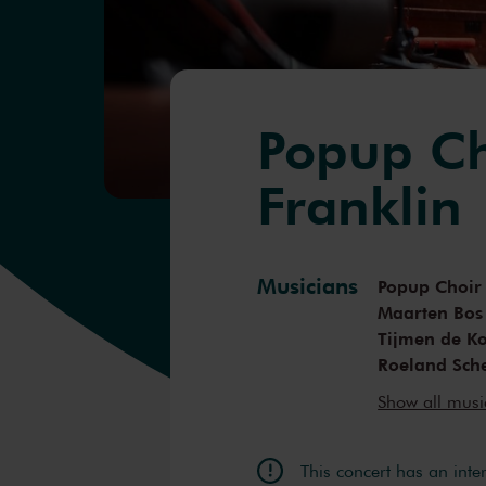
Popup Ch
Franklin
Musicians
Popup Choir
Maarten Bos
Tijmen de K
Roeland Sche
Jelle Huibert
Show all mus
Pieter Bakke
This concert has an inte