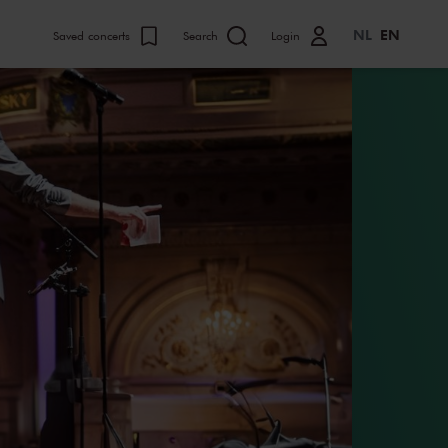
NL
EN
Saved concerts
Search
Login